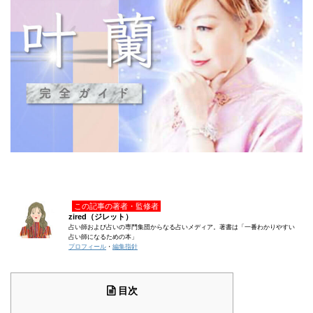
この記事の著者・監修者
zired（ジレット）
占い師および占いの専門集団からなる占いメディア。著書は「一番わかりやすい
占い師になるための本」
プロフィール
・
編集指針
目次