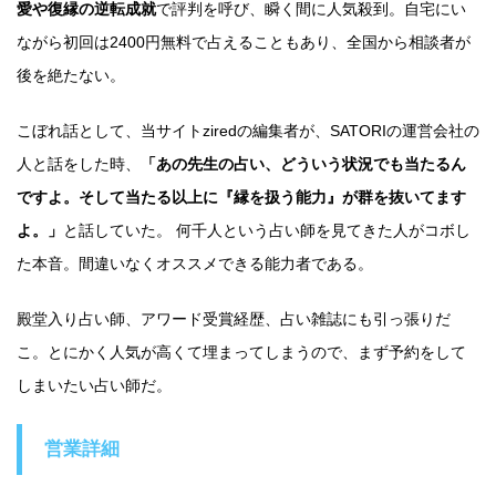
愛や復縁の逆転成就
で評判を呼び、瞬く間に人気殺到。自宅にい
ながら初回は2400円無料で占えることもあり、全国から相談者が
後を絶たない。
こぼれ話として、当サイトziredの編集者が、SATORIの運営会社の
人と話をした時、
「あの先生の占い、どういう状況でも当たるん
ですよ。そして当たる以上に『縁を扱う能力』が群を抜いてます
よ。」
と話していた。 何千人という占い師を見てきた人がコボし
た本音。間違いなくオススメできる能力者である。
殿堂入り占い師、アワード受賞経歴、占い雑誌にも引っ張りだ
こ。とにかく人気が高くて埋まってしまうので、まず予約をして
しまいたい占い師だ。
営業詳細