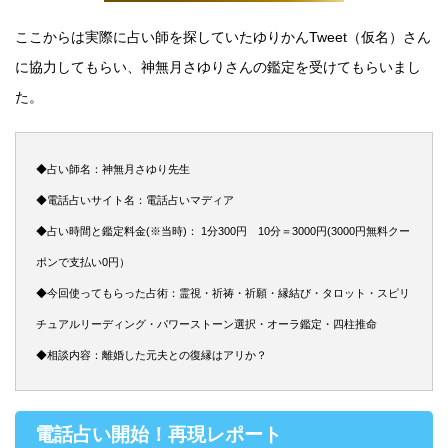
ここからは実際に占い師を探していたゆりかんTweet（仮名）さん
に協力してもらい、神無月さゆりさんの鑑定を受けてもらいまし
た。
◆占い師名：神無月さゆり先生
◆電話占いサイト名：電話占いマディア
◆占い時間と鑑定料金(※当時)： 1分300円 10分＝3000円(3000円無料クー
ポンで支払い0円）
◆今回使ってもらった占術：霊視・祈祷・祈願・縁結び・タロット・スピリ
チュアルリーディング・パワーストーン選択・オーラ鑑定・四柱推命
◆相談内容：離婚した元夫との復縁はアリか？
電話占い開始！再現レポート