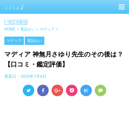
HOME
>
電話占い
>
マディア
>
マディア
電話占い
マディア 神無月さゆり先生のその後は？
【口コミ・鑑定評価】
更新日：
2025年7月4日
B!