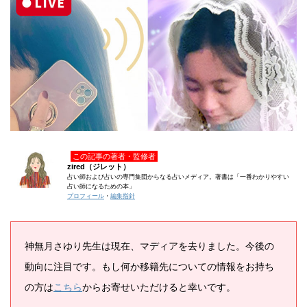
この記事の著者・監修者
zired（ジレット）
占い師および占いの専門集団からなる占いメディア。著書は「一番わかりやすい
占い師になるための本」
プロフィール
・
編集指針
神無月さゆり先生は現在、マディアを去りました。今後の
動向に注目です。もし何か移籍先についての情報をお持ち
の方は
こちら
からお寄せいただけると幸いです。