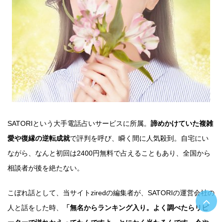
SATORIという大手電話占いサービスに所属。
諦めかけていた複雑
愛や復縁の逆転成就
で評判を呼び、瞬く間に人気殺到。自宅にい
ながら、なんと初回は2400円無料で占えることもあり、全国から
相談者が後を絶たない。
こぼれ話として、当サイトziredの編集者が、SATORIの運営会社の
人と話をした時、
「無名からランキング入り。よく調べたらリピ