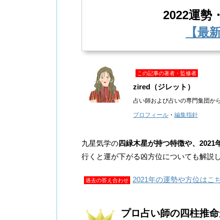
2022運勢
【最新
この記事の著者・監修者
zired（ジレット）
占い師および占いの専門集団か
プロフィール
・
編集指針
九星気学の
四緑木星が持つ特徴や、2021
行くと運が下がる凶方位についても解説
2021年の運勢や方位はこ
過去の答え合わせ
プロ占い師の四柱推命