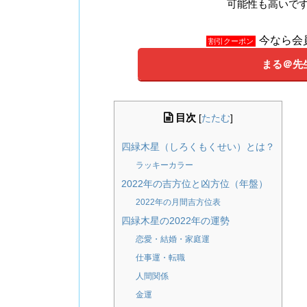
可能性も高いで
今なら会
割引クーポン
まる＠先
目次
[
たたむ
]
四緑木星（しろくもくせい）とは？
ラッキーカラー
2022年の吉方位と凶方位（年盤）
2022年の月間吉方位表
四緑木星の2022年の運勢
恋愛・結婚・家庭運
仕事運・転職
人間関係
金運