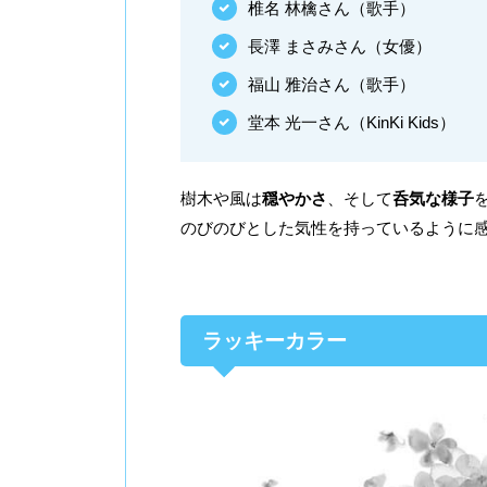
椎名 林檎さん（歌手）
長澤 まさみさん（女優）
福山 雅治さん（歌手）
堂本 光一さん（KinKi Kids）
樹木や風は
穏やかさ
、そして
呑気な様子
のびのびとした気性を持っているように
ラッキーカラー