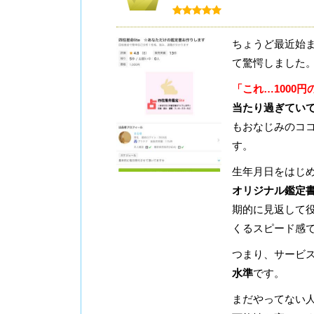
ちょうど最近始
て驚愕しました
「これ…1000
当たり過ぎてい
もおなじみのコ
す。
生年月日をはじ
オリジナル鑑定
期的に見返して役
くるスピード感
つまり、サービ
水準
です。
まだやってない