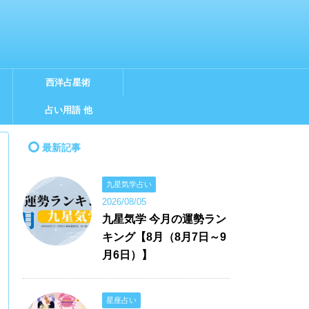
西洋占星術
占い用語 他
最新記事
九星気学占い
2026/08/05
九星気学 今月の運勢ラン
キング【8月（8月7日～9
月6日）】
星座占い