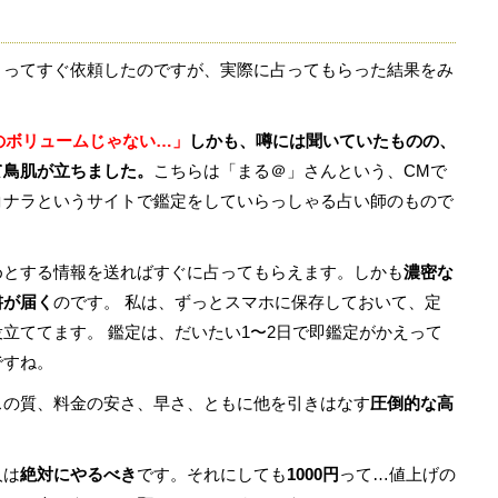
まってすぐ依頼したのですが、実際に占ってもらった結果をみ
。
円のボリュームじゃない…」
しかも、噂には聞いていたものの、
て鳥肌が立ちました。
こちらは「まる＠」さんという、CMで
コナラというサイトで鑑定をしていらっしゃる占い師のもので
めとする情報を送ればすぐに占ってもらえます。しかも
濃密な
書が届く
のです。 私は、ずっとスマホに保存しておいて、定
立ててます。 鑑定は、だいたい1〜2日で即鑑定がかえって
ですね。
スの質、料金の安さ、早さ、ともに他を引きはなす
圧倒的な高
人は
絶対にやるべき
です。それにしても
1000円
って…値上げの