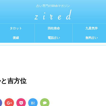
占い専門のWebマガジン
タロット
四柱推命
九星気学
復縁
電話占い
無料占い
勢と吉方位
B!