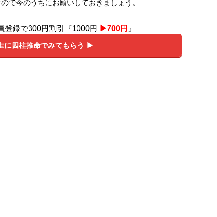
すので今のうちにお願いしておきましょう。
員登録で300円割引『
1000円
▶︎700円
』
生に四柱推命でみてもらう ▶︎