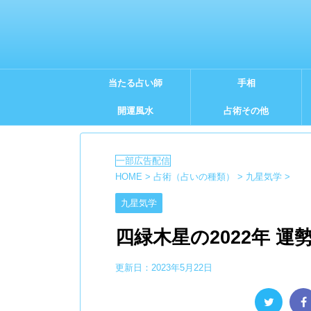
当たる占い師
手相
開運風水
占術その他
HOME
>
占術（占いの種類）
>
九星気学
>
九星気学
四緑木星の2022年 運
更新日：
2023年5月22日