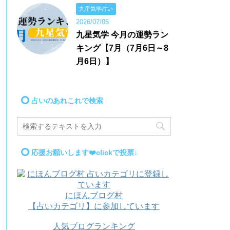
九星気学占い
2026/07/05
九星気学 今月の運勢ラン
キング【7月（7月6日～8
月6日）】
占いのあれこれで検索
応援お願いします❤️clickで投票↓
にほんブログ村
【占いカテゴリ】に参加しています
人気ブログランキング