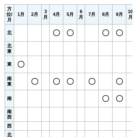
方
3
6
10
位/
1月
2月
4月
5月
7月
8月
9月
月
月
月
月
〇
〇
〇
〇
北
北
東
〇
東
南
〇
〇
〇
〇
〇
東
〇
〇
南
南
西
西
北