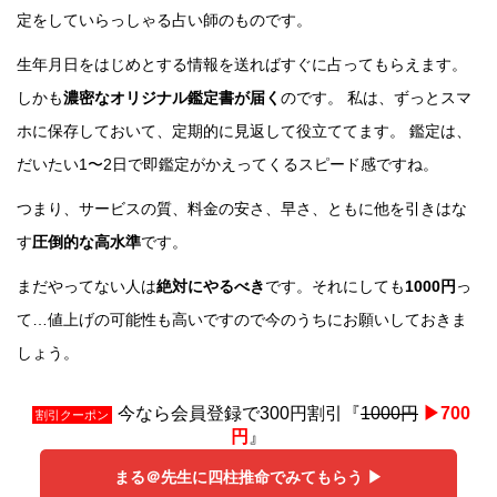
定をしていらっしゃる占い師のものです。
生年月日をはじめとする情報を送ればすぐに占ってもらえます。
しかも
濃密なオリジナル鑑定書が届く
のです。 私は、ずっとスマ
ホに保存しておいて、定期的に見返して役立ててます。 鑑定は、
だいたい1〜2日で即鑑定がかえってくるスピード感ですね。
つまり、サービスの質、料金の安さ、早さ、ともに他を引きはな
す
圧倒的な高水準
です。
まだやってない人は
絶対にやるべき
です。それにしても
1000円
っ
て…値上げの可能性も高いですので今のうちにお願いしておきま
しょう。
今なら会員登録で300円割引『
1000円
▶︎700
割引クーポン
円
』
まる＠先生に四柱推命でみてもらう ▶︎