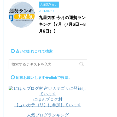
九星気学占い
2026/07/05
九星気学 今月の運勢ラン
キング【7月（7月6日～8
月6日）】
占いのあれこれで検索
応援お願いします❤️clickで投票↓
にほんブログ村
【占いカテゴリ】に参加しています
人気ブログランキング