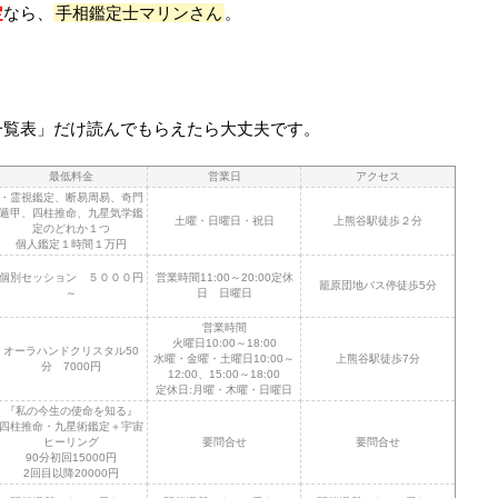
定
なら、
手相鑑定士マリンさん
。
一覧表」だけ読んでもらえたら大丈夫です。
最低料金
営業日
アクセス
・霊視鑑定、断易周易、奇門
遁甲、四柱推命、九星気学鑑
土曜・日曜日・祝日
上熊谷駅徒歩２分
定のどれか１つ
個人鑑定１時間１万円
個別セッション ５０００円
営業時間11:00～20:00定休
籠原団地バス停徒歩5分
～
日 日曜日
営業時間
火曜日10:00～18:00
オーラハンドクリスタル50
水曜・金曜・土曜日10:00～
上熊谷駅徒歩7分
分 7000円
12:00、15:00～18:00
定休日:月曜・木曜・日曜日
『私の今生の使命を知る』
四柱推命・九星術鑑定＋宇宙
ヒーリング
要問合せ
要問合せ
90分初回15000円
2回目以降20000円