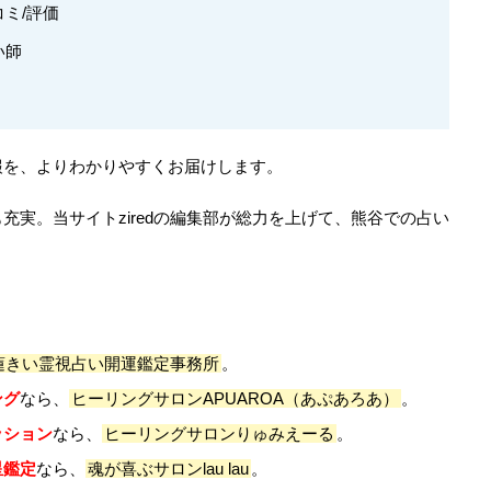
ミ/評価
い師
報を、よりわかりやすくお届けします。
充実。当サイトziredの編集部が総力を上げて、熊谷での占い
蓮きい霊視占い開運鑑定事務所
。
ング
なら、
ヒーリングサロンAPUAROA（あぷあろあ）
。
ッション
なら、
ヒーリングサロンりゅみえーる
。
星鑑定
なら、
魂が喜ぶサロンlau lau
。