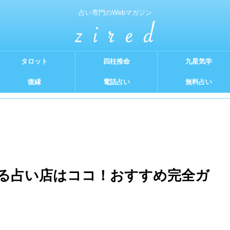
占い専門のWebマガジン
タロット
四柱推命
九星気学
復縁
電話占い
無料占い
る占い店はココ！おすすめ完全ガ