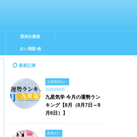
西洋占星術
占い用語 他
最新記事
九星気学占い
2026/08/05
九星気学 今月の運勢ラン
キング【8月（8月7日～9
月6日）】
星座占い