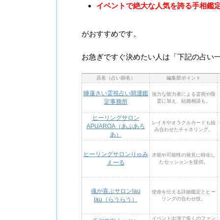
イベントで絶大な人気を誇る手相鑑
がおすすめです。
お急ぎですぐ決めたい人は「下記の占い
店名（占い師名）
編集部ポイント
睡蓮きい霊視占い開運鑑
強力な能力者による霊視や除
定事務所
霊に加え、結婚相談も。
ヒーリングサロン
レイキやオラクルカードも組
APUAROA（あぷあろ
み合わせたチャネリング。
あ）
ヒーリングサロンりゅみ
才能や可能性の発見に特化し
えーる
たセッションを提供。
魂が喜ぶサロンlau
使命を伝える詳細鑑定とヒー
lau（らうらう）
リングの合わせ技。
イベント出演で多くのファン