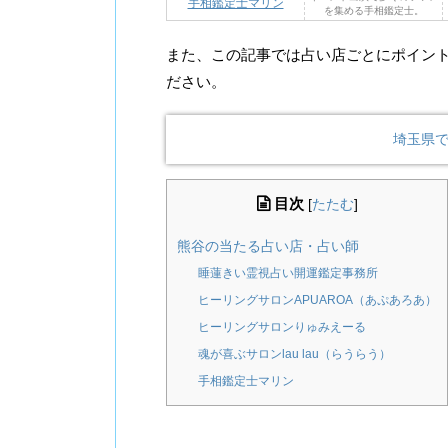
手相鑑定士マリン
を集める手相鑑定士。
また、この記事では占い店ごとにポイン
ださい。
埼玉県
目次
[
たたむ
]
熊谷の当たる占い店・占い師
睡蓮きい霊視占い開運鑑定事務所
ヒーリングサロンAPUAROA（あぷあろあ）
ヒーリングサロンりゅみえーる
魂が喜ぶサロンlau lau（らうらう）
手相鑑定士マリン