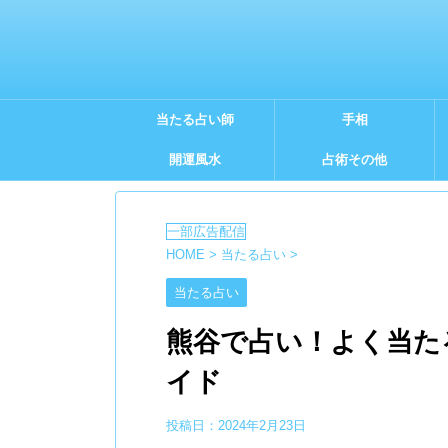
当たる占い師
手相
開運風水
占術その他
HOME
>
当たる占い
>
当たる占い
熊谷で占い！よく当た
イド
投稿日：
2024年2月23日