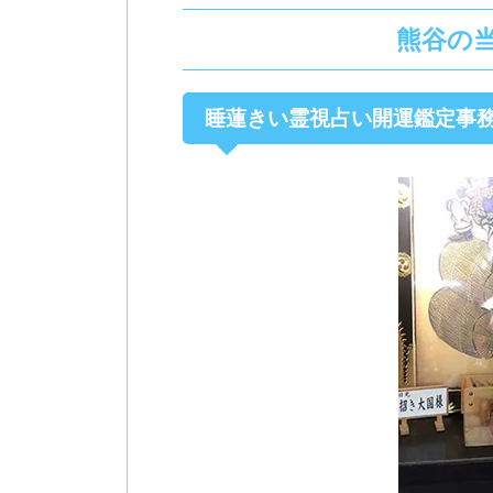
熊谷の
睡蓮きい霊視占い開運鑑定事