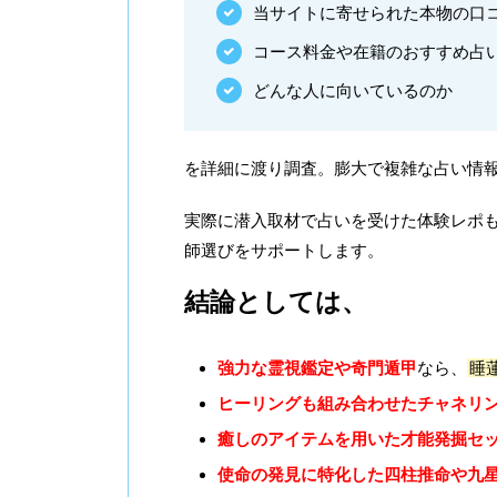
当サイトに寄せられた本物の口コ
コース料金や在籍のおすすめ占
どんな人に向いているのか
を詳細に渡り調査。膨大で複雑な占い情
実際に潜入取材で占いを受けた体験レポも
師選びをサポートします。
結論としては、
強力な霊視鑑定や奇門遁甲
なら、
睡
ヒーリングも組み合わせたチャネリ
癒しのアイテムを用いた才能発掘セ
使命の発見に特化した四柱推命や九