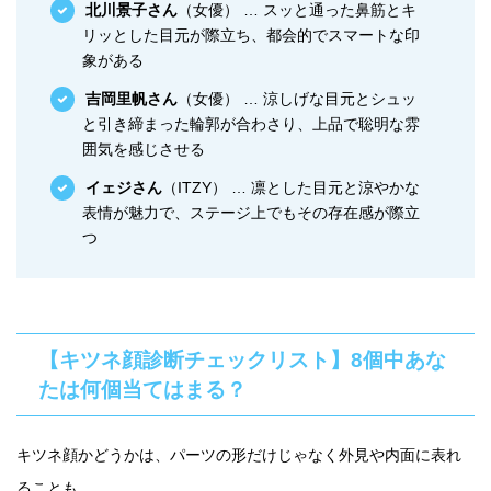
北川景子さん
（女優） … スッと通った鼻筋とキ
リッとした目元が際立ち、都会的でスマートな印
象がある
吉岡里帆さん
（女優） … 涼しげな目元とシュッ
と引き締まった輪郭が合わさり、上品で聡明な雰
囲気を感じさせる
イェジさん
（ITZY） … 凛とした目元と涼やかな
表情が魅力で、ステージ上でもその存在感が際立
つ
【キツネ顔診断チェックリスト】8個中あな
たは何個当てはまる？
キツネ顔かどうかは、パーツの形だけじゃなく外見や内面に表れ
ることも。