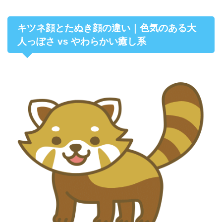
キツネ顔とたぬき顔の違い｜色気のある大
人っぽさ vs やわらかい癒し系