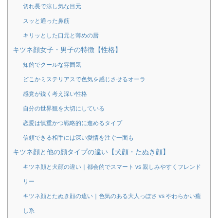
切れ長で涼し気な目元
スッと通った鼻筋
キリッとした口元と薄めの唇
キツネ顔女子・男子の特徴【性格】
知的でクールな雰囲気
どこかミステリアスで色気を感じさせるオーラ
感覚が鋭く考え深い性格
自分の世界観を大切にしている
恋愛は慎重かつ戦略的に進めるタイプ
信頼できる相手には深い愛情を注ぐ一面も
キツネ顔と他の顔タイプの違い【犬顔・たぬき顔】
キツネ顔と犬顔の違い｜都会的でスマート vs 親しみやすくフレンド
リー
キツネ顔とたぬき顔の違い｜色気のある大人っぽさ vs やわらかい癒
し系