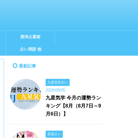
西洋占星術
占い用語 他
最新記事
九星気学占い
2026/08/05
九星気学 今月の運勢ラン
キング【8月（8月7日～9
月6日）】
星座占い