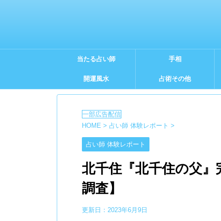
当たる占い師
手相
開運風水
占術その他
HOME
>
占い師 体験レポート
>
占い師 体験レポート
北千住『北千住の父』
調査】
更新日：
2023年6月9日