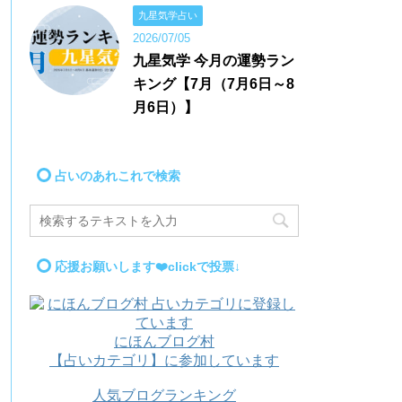
九星気学占い
2026/07/05
九星気学 今月の運勢ラン
キング【7月（7月6日～8
月6日）】
占いのあれこれで検索
応援お願いします❤️clickで投票↓
にほんブログ村
【占いカテゴリ】に参加しています
人気ブログランキング