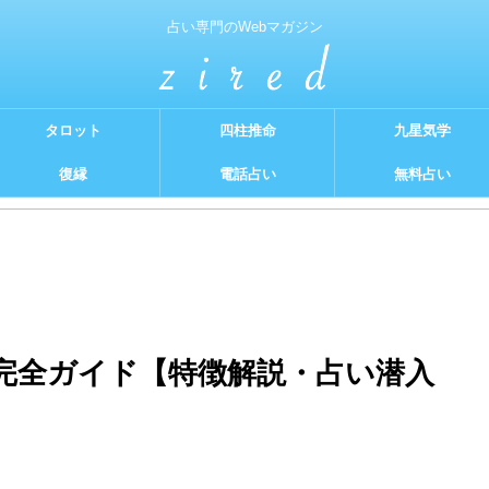
占い専門のWebマガジン
タロット
四柱推命
九星気学
復縁
電話占い
無料占い
完全ガイド【特徴解説・占い潜入