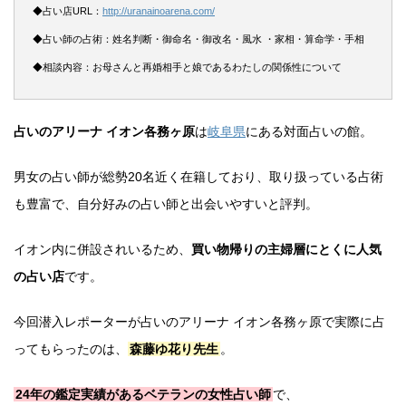
◆占い店URL：
http://uranainoarena.com/
◆占い師の占術：姓名判断・御命名・御改名・風水 ・家相・算命学・手相
◆相談内容：お母さんと再婚相手と娘であるわたしの関係性について
占いのアリーナ イオン各務ヶ原
は
岐阜県
にある対面占いの館。
男女の占い師が総勢20名近く在籍しており、取り扱っている占術
も豊富で、自分好みの占い師と出会いやすいと評判。
イオン内に併設されいるため、
買い物帰りの主婦層にとくに人気
の占い店
です。
今回潜入レポーターが占いのアリーナ イオン各務ヶ原で実際に占
ってもらったのは、
森藤ゆ花り先生
。
24年の鑑定実績があるベテランの女性占い師
で、