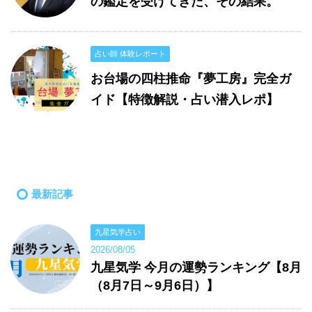
の鑑定を受けてきた、その結果。
占い師 体験レポート
お台場の四柱推命『夢工房』完全ガ
イド【特徴解説・占い潜入レポ】
最新記事
九星気学占い
2026/08/05
九星気学 今月の運勢ランキング【8月
（8月7日～9月6日）】