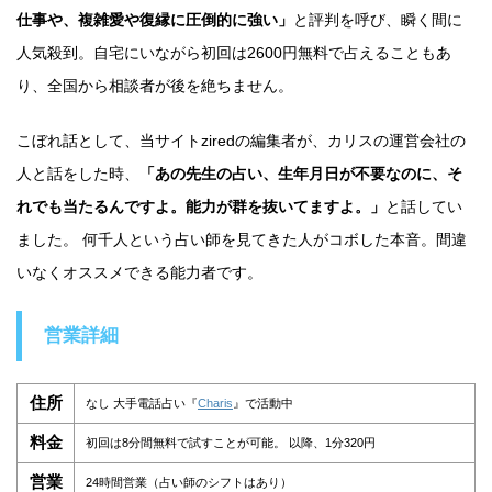
仕事や、複雑愛や復縁に圧倒的に強い」
と評判を呼び、瞬く間に
人気殺到。自宅にいながら初回は2600円無料で占えることもあ
り、全国から相談者が後を絶ちません。
こぼれ話として、当サイトziredの編集者が、カリスの運営会社の
人と話をした時、
「あの先生の占い、生年月日が不要なのに、そ
れでも当たるんですよ。能力が群を抜いてますよ。」
と話してい
ました。 何千人という占い師を見てきた人がコボした本音。間違
いなくオススメできる能力者です。
営業詳細
住所
なし 大手電話占い『
Charis
』で活動中
料金
初回は8分間無料で試すことが可能。 以降、1分320円
営業
24時間営業（占い師のシフトはあり）