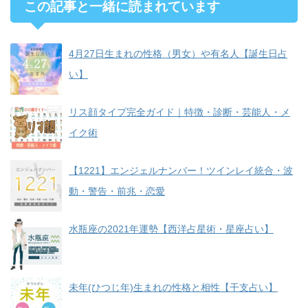
この記事と一緒に読まれています
4月27日生まれの性格（男女）や有名人【誕生日占
い】
リス顔タイプ完全ガイド｜特徴・診断・芸能人・メ
イク術
【1221】エンジェルナンバー！ツインレイ統合・波
動・警告・前兆・恋愛
水瓶座の2021年運勢【西洋占星術・星座占い】
未年(ひつじ年)生まれの性格と相性【干支占い】