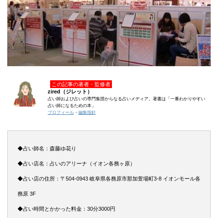
この記事の著者・監修者
zired（ジレット）
占い師および占いの専門集団からなる占いメディア。著書は「一番わかりやすい
占い師になるための本」
プロフィール
・
編集指針
◆占い師名：森藤ゆ花り
◆占い店名：占いのアリーナ（イオン各務ヶ原）
◆占い店の住所：〒504-0943 岐阜県各務原市那加萱場町3-8 イオンモール各
務原 3F
◆占い時間とかかった料金：30分3000円