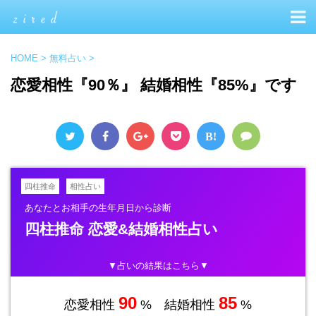
HOME
>
無料占い
>
恋愛相性『90％』 結婚相性『85%』です
B!
四柱推命
相性占い
あなたとお相手の生年月日から診断
四柱推命 恋愛&結婚相性占い
▼占いの結果はこちら▼
90
85
恋愛相性
% 結婚相性
%