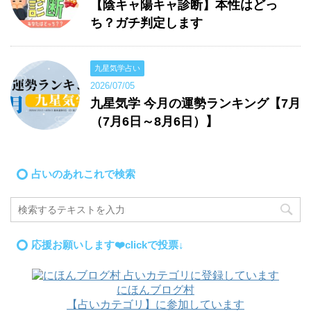
【陰キャ陽キャ診断】本性はどっ
ち？ガチ判定します
九星気学占い
2026/07/05
九星気学 今月の運勢ランキング【7月
（7月6日～8月6日）】
占いのあれこれで検索
応援お願いします❤️clickで投票↓
にほんブログ村
【占いカテゴリ】に参加しています