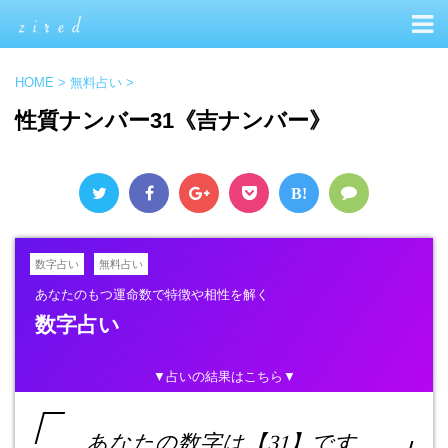
HOME
>
無料占い
>
性質ナンバー31《吉ナンバー》
B!
数字占い
無料占い
あなたのもつ運命数で特徴や相性を解く
数字占い
▼占いの結果はこちら▼
あなたの数字は【31】です