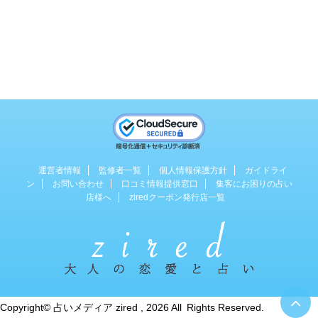
運営者情報
監修者一覧
個人情報保護方針
ガイドライ
ン
お問い合わせ
口コミ情報提供窓口
集客にお困りの占い
店様へ
ziredクーポン発行店一覧
占い専門のWebマガジン
Copyright© 占いメディア zired , 2026 All Rights Reserved.