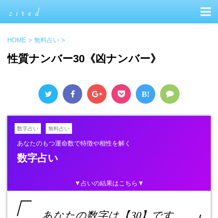
HOME
>
無料占い
>
性質ナンバー30《凶ナンバー》
B!
数字占い
無料占い
あなたのもつ運命数で特徴や相性を解く
数字占い
▼占いの結果はこちら▼
あなたの数字は【30】です