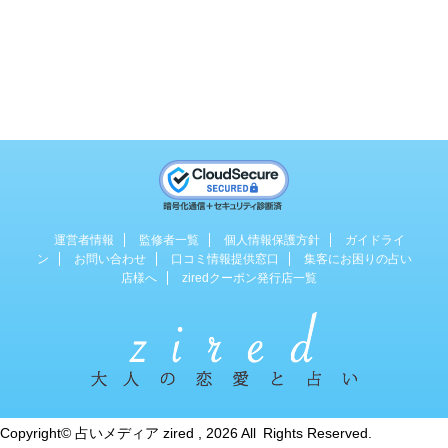
運営者情報
監修者一覧
個人情報保護方針
ガイドライ
ン
お問い合わせ
口コミ情報提供窓口
集客にお困りの占い
店様へ
ziredクーポン発行店一覧
占い専門のWebマガジン
Copyright© 占いメディア zired , 2026 All Rights Reserved.