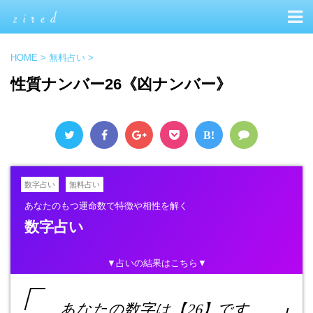
HOME
>
無料占い
>
性質ナンバー26《凶ナンバー》
B!
数字占い
無料占い
あなたのもつ運命数で特徴や相性を解く
数字占い
▼占いの結果はこちら▼
あなたの数字は【26】です