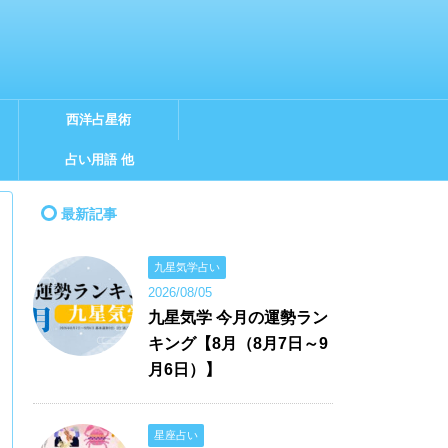
西洋占星術
占い用語 他
最新記事
九星気学占い
2026/08/05
九星気学 今月の運勢ラン
キング【8月（8月7日～9
月6日）】
星座占い