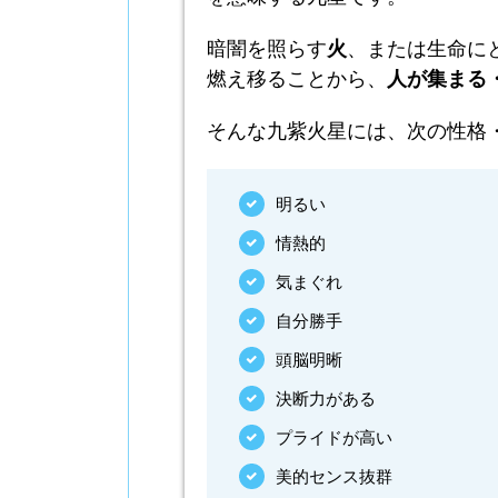
暗闇を照らす
火
、または生命に
燃え移ることから、
人が集まる
そんな九紫火星には、次の性格
明るい
情熱的
気まぐれ
自分勝手
頭脳明晰
決断力がある
プライドが高い
美的センス抜群