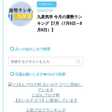
九星気学占い
2026/07/05
九星気学 今月の運勢ラン
キング【7月（7月6日～8
月6日）】
占いのあれこれで検索
応援お願いします❤️clickで投票↓
にほんブログ村
【占いカテゴリ】に参加しています
人気ブログランキング