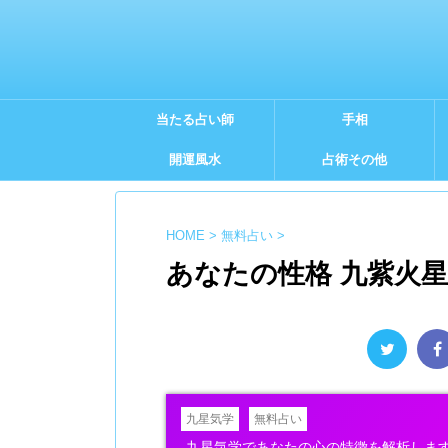
当たる占い師
手相
開運風水
占術その他
HOME
>
無料占い
>
あなたの性格 九紫火
九星気学
無料占い
九星気学であなたの心の特徴を解析しま