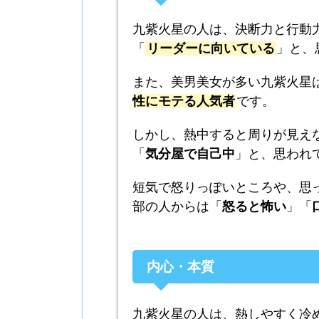
九紫火星の人は、決断力と行動
「
リーダーに向いている
」と、
また、美男美女が多い九紫火星
性にモテる人気者
です。
しかし、熱中すると周りが見え
「
気分屋で自己中
」と、思われ
短気で怒りっぽいところや、思
部の人からは「
怒ると怖い
」「
内心・本質
九紫火星の人は、熱しやすく冷