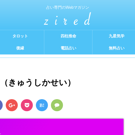
占い専門のWebマガジン
タロット
四柱推命
九星気学
復縁
電話占い
無料占い
星（きゅうしかせい）
B!
す