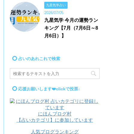
九星気学占い
2026/07/05
九星気学 今月の運勢ラン
キング【7月（7月6日～8
月6日）】
占いのあれこれで検索
応援お願いします❤️clickで投票↓
にほんブログ村
【占いカテゴリ】に参加しています
人気ブログランキング