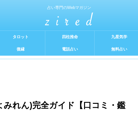
占い専門のWebマガジン
タロット
四柱推命
九星気学
復縁
電話占い
無料占い
よみれん)完全ガイド【口コミ・鑑