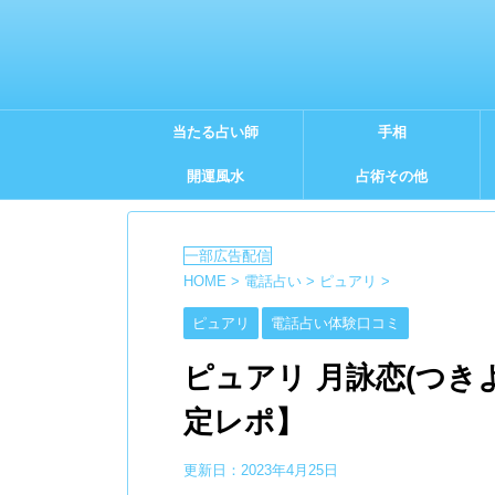
当たる占い師
手相
開運風水
占術その他
HOME
>
電話占い
>
ピュアリ
>
ピュアリ
電話占い体験口コミ
ピュアリ 月詠恋(つき
定レポ】
更新日：
2023年4月25日