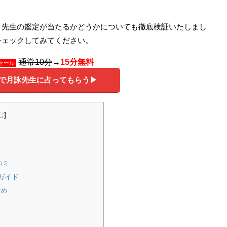
、先生の鑑定が当たるかどうかについても徹底検証いたしまし
チェックしてみてください。
通常10分
→
15分無料
セール
料で月詠先生に占ってもらう▶
む
]
コミ
ガイド
すめ