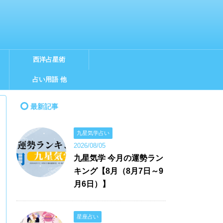
西洋占星術
占い用語 他
最新記事
九星気学占い
2026/08/05
九星気学 今月の運勢ラン
キング【8月（8月7日～9
月6日）】
星座占い