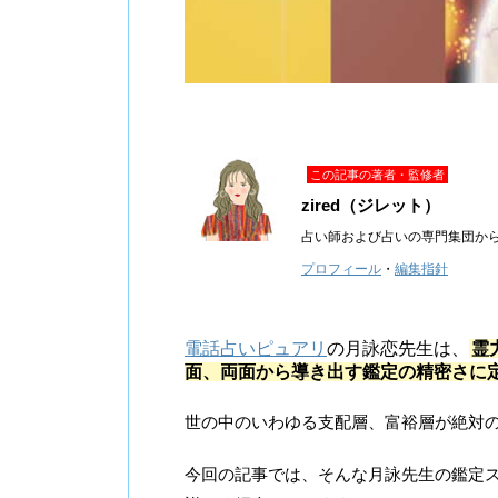
この記事の著者・監修者
zired（ジレット）
占い師および占いの専門集団か
プロフィール
・
編集指針
電話占いピュアリ
の月詠恋先生は、
霊
面、両面から導き出す鑑定の精密さに
世の中のいわゆる支配層、富裕層が絶対
今回の記事では、そんな月詠先生の鑑定