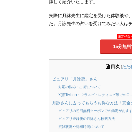
詳しく紹介いたします。
実際に月詠先生に鑑定を受けた体験談や
た。月詠先生の占いを受けてみたい人は
限定特設
15分無
目次
[
たた
ピュアリ「月詠恋」さん
対応の悩み・占術について
X(旧Twitter)・ウラスピ・レディスピ等での口
月詠さんに占ってもらうお得な方法！完全
ピュアリの初回無料クーポンでの鑑定がおす
ピュアリ登録後の月詠さん検索方法
混雑状況や待機時間について