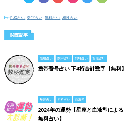
-
性格占い
,
数字占い
,
無料占い
,
相性占い
関連記事
性格占い
数字占い
無料占い
相性占い
携帯番号占い 下4桁合計数字【無料】
星座占い
無料占い
血液型
2024年の運勢【星座と血液型による
無料占い】