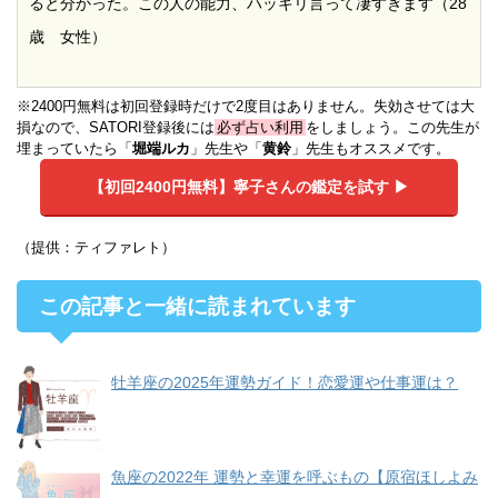
ると分かった。この人の能力、ハッキリ言って凄すぎます（28
歳 女性）
※2400円無料は初回登録時だけで2度目はありません。失効させては大
損なので、SATORI登録後には
必ず占い利用
をしましょう。この先生が
埋まっていたら「
堀端ルカ
」先生や「
黄鈴
」先生もオススメです。
【初回2400円無料】
寧子さんの鑑定を試す ▶︎
（提供：ティファレト）
この記事と一緒に読まれています
牡羊座の2025年運勢ガイド！恋愛運や仕事運は？
魚座の2022年 運勢と幸運を呼ぶもの【原宿ほしよみ