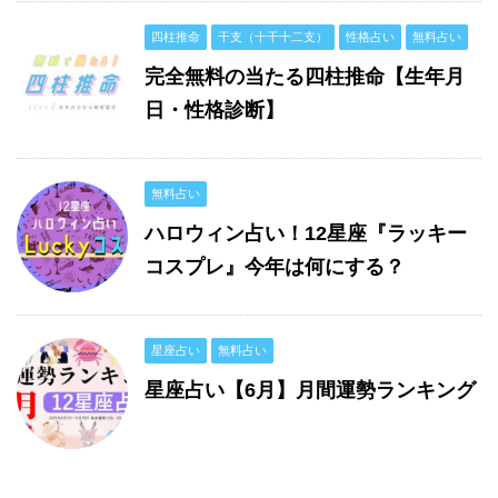
四柱推命
干支（十干十二支）
性格占い
無料占い
完全無料の当たる四柱推命【生年月
日・性格診断】
無料占い
ハロウィン占い！12星座『ラッキー
コスプレ』今年は何にする？
星座占い
無料占い
星座占い【6月】月間運勢ランキング