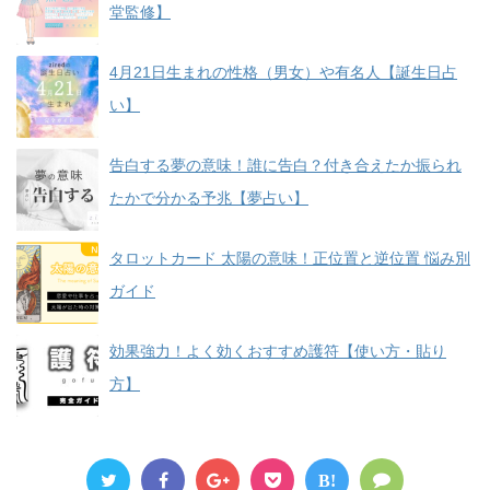
堂監修】
4月21日生まれの性格（男女）や有名人【誕生日占
い】
告白する夢の意味！誰に告白？付き合えたか振られ
たかで分かる予兆【夢占い】
タロットカード 太陽の意味！正位置と逆位置 悩み別
ガイド
効果強力！よく効くおすすめ護符【使い方・貼り
方】
B!