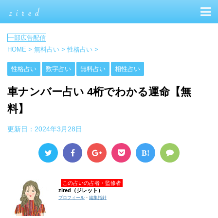
HOME
>
無料占い
>
性格占い
>
性格占い
数字占い
無料占い
相性占い
車ナンバー占い 4桁でわかる運命【無
料】
更新日：
2024年3月28日
B!
この占いの占者・監修者
zired（ジレット）
プロフィール
・
編集指針