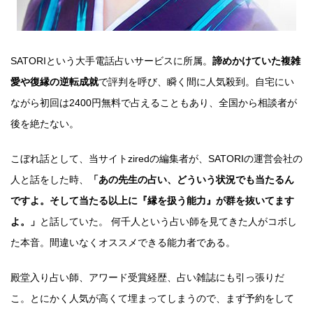
SATORIという大手電話占いサービスに所属。
諦めかけていた複雑
愛や復縁の逆転成就
で評判を呼び、瞬く間に人気殺到。自宅にい
ながら初回は2400円無料で占えることもあり、全国から相談者が
後を絶たない。
こぼれ話として、当サイトziredの編集者が、SATORIの運営会社の
人と話をした時、
「あの先生の占い、どういう状況でも当たるん
ですよ。そして当たる以上に『縁を扱う能力』が群を抜いてます
よ。」
と話していた。 何千人という占い師を見てきた人がコボし
た本音。間違いなくオススメできる能力者である。
殿堂入り占い師、アワード受賞経歴、占い雑誌にも引っ張りだ
こ。とにかく人気が高くて埋まってしまうので、まず予約をして