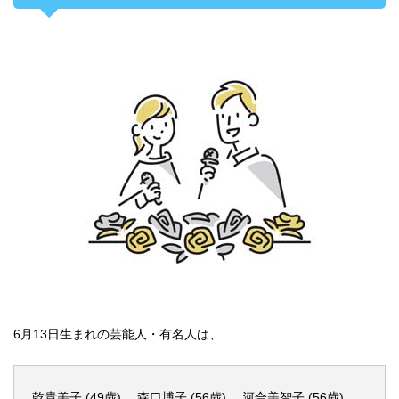
6月13日生まれの芸能人・有名人は、
乾貴美子 (49歳)、 森口博子 (56歳)、 河合美智子 (56歳)、