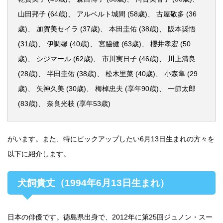
山田邦子 (64歳)、 アルベルト城間 (58歳)、 古屋敬多 (36
歳)、 加賀美セイラ (37歳)、 本田圭佑 (38歳)、 阪本奨悟
(31歳)、 伊調馨 (40歳)、 宮脇健 (63歳)、 櫻井孝宏 (50
歳)、 シジマール (62歳)、 市川実日子 (46歳)、 川上清良
(28歳)、 半田圭佑 (38歳)、 松木里菜 (40歳)、 小森隼 (29
歳)、 矢神久美 (30歳)、 梅棹忠夫 (享年90歳)、 一節太郎
(83歳)、 奈良光枝 (享年53歳)
がいます。また、特にピックアップしたい6月13日生まれの方々を
以下に紹介します。
犬飼貴丈（1994年6月13日生まれ）
日本の俳優です。徳島県出身で、2012年に第25回ジュノン・スー