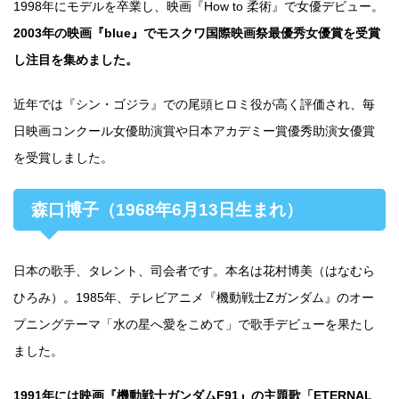
1998年にモデルを卒業し、映画『How to 柔術』で女優デビュー。
2003年の映画『blue』でモスクワ国際映画祭最優秀女優賞を受賞
し注目を集めました。
近年では『シン・ゴジラ』での尾頭ヒロミ役が高く評価され、毎
日映画コンクール女優助演賞や日本アカデミー賞優秀助演女優賞
を受賞しました。
森口博子（1968年6月13日生まれ）
日本の歌手、タレント、司会者です。本名は花村博美（はなむら
ひろみ）。1985年、テレビアニメ『機動戦士Ζガンダム』のオー
プニングテーマ「水の星へ愛をこめて」で歌手デビューを果たし
ました。
1991年には映画『機動戦士ガンダムF91』の主題歌「ETERNAL