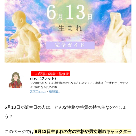
この記事の著者・監修者
zired（ジレット）
占い師および占いの専門集団からなる占いメディア。著書は「一番わかりやすい
占い師になるための本」
プロフィール
・
編集指針
6月13日が誕生日の人は、どんな性格や特質の持ち主なのでしょ
う？
このページでは
6月13日生まれの方の性格や男女別のキャラクター