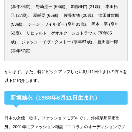
(享年34歳)、 野崎圭一 (63歳)、 加部亜門 (21歳)、 本田拓
巳 (27歳)、 屋鋪要 (65歳)、 佐藤友祐 (28歳)、 津田健次郎
(53歳)、 ジーン・ワイルダー (享年83歳)、 岡本一平 (享年
62歳)、 リヒャルト・ゲオルク・シュトラウス (享年85
歳)、 ジャック・イヴ・クストー (享年87歳)、 豊田喜一郎
(享年57歳)
がいます。また、特にピックアップしたい6月11日生まれの方々を
以下に紹介します。
新垣結衣（1988年6月11日生まれ）
日本の女優、歌手、ファッションモデルです。沖縄県那覇市出
身。2001年にファッション雑誌『ニコラ』のオーディションでグ