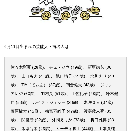
6月11日生まれの芸能人・有名人は、
佐々木彩夏 (28歳)、 チェ・ジウ (49歳)、 新垣結衣 (36
歳)、 山口もえ (47歳)、 沢口靖子 (59歳)、 北川えり (49
歳)、 TiA（てぃあ） (37歳)、 朝倉健太 (43歳)、 ジャン・
アレジ (60歳)、 羽村英 (51歳)、 土佐礼子 (48歳)、 鈴木健
仁 (53歳)、 ルイス・ジェシー (28歳)、 木咲直人 (37歳)、
藤原敬大 (45歳)、 梅宮万紗子 (47歳)、 渡嘉敷来夢 (33
歳)、 関俊彦 (62歳)、 外岡えりか (33歳)、 折口雅博 (63
歳)、 飯塚萌木 (26歳)、 ムーディ勝山 (44歳)、 山本真純