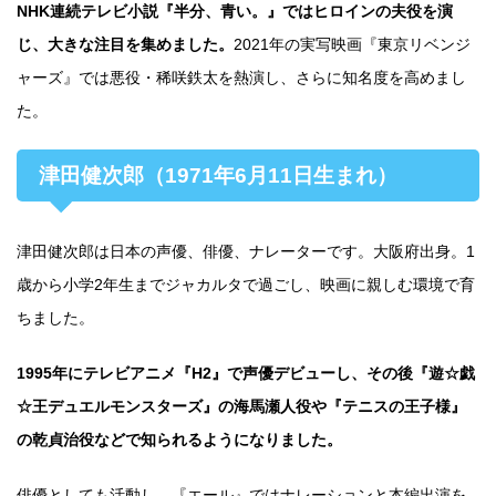
NHK連続テレビ小説『半分、青い。』ではヒロインの夫役を演
じ、大きな注目を集めました。
2021年の実写映画『東京リベンジ
ャーズ』では悪役・稀咲鉄太を熱演し、さらに知名度を高めまし
た。
津田健次郎（1971年6月11日生まれ）
津田健次郎は日本の声優、俳優、ナレーターです。大阪府出身。1
歳から小学2年生までジャカルタで過ごし、映画に親しむ環境で育
ちました。
1995年にテレビアニメ『H2』で声優デビューし、その後『遊☆戯
☆王デュエルモンスターズ』の海馬瀬人役や『テニスの王子様』
の乾貞治役などで知られるようになりました。
俳優としても活動し、『エール』ではナレーションと本編出演を