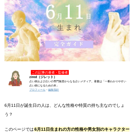
この記事の著者・監修者
zired（ジレット）
占い師および占いの専門集団からなる占いメディア。著書は「一番わかりやすい
占い師になるための本」
プロフィール
・
編集指針
6月11日が誕生日の人は、どんな性格や特質の持ち主なのでしょ
う？
このページでは
6月11日生まれの方の性格や男女別のキャラクター