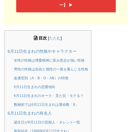
ー】 ▶︎
目次
[
たたむ
]
6月11日生まれの性格やキャラクター
女性の性格は博愛精神に富み意志が強い性格
男性の性格は自由と感性の一致を重んじる性格
血液型別（A・B・O・AB）の特徴
6月11日生まれの恋愛傾向
6月11日生まれのオーラ・見た目・モテる？
数秘術では6月11日生まれは運命数「8」
6月11日生まれの有名人
誕生日が6月11日の芸能人・タレント一覧
新垣結衣（1988年6月11日生まれ）