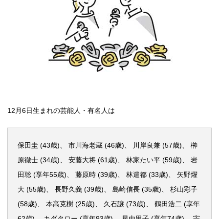
12月6日生まれの芸能人・有名人は
保田圭 (43歳)、 市川海老蔵 (46歳)、 川岸良兼 (57歳)、 榊
原徹士 (34歳)、 安藤大将 (61歳)、 林家たい平 (59歳)、 岩
田聡 (享年55歳)、 藤原時 (39歳)、 林遣都 (33歳)、 矢野燿
大 (55歳)、 長野久義 (39歳)、 島崎信長 (35歳)、 杉山彩子
(58歳)、 本高克樹 (25歳)、 久石譲 (73歳)、 鶴田浩二 (享年
62歳)、 キダタロー (享年93歳)、 星由里子 (享年74歳)、 宍