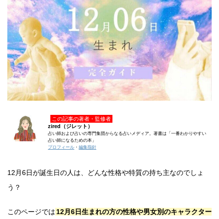
この記事の著者・監修者
zired（ジレット）
占い師および占いの専門集団からなる占いメディア。著書は「一番わかりやすい
占い師になるための本」
プロフィール
・
編集指針
12月6日が誕生日の人は、どんな性格や特質の持ち主なのでしょ
う？
このページでは
12月6日生まれの方の性格や男女別のキャラクター