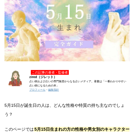
この記事の著者・監修者
zired（ジレット）
占い師および占いの専門集団からなる占いメディア。著書は「一番わかりやすい
占い師になるための本」
プロフィール
・
編集指針
5月15日が誕生日の人は、どんな性格や特質の持ち主なのでしょ
う？
このページでは
5月15日生まれの方の性格や男女別のキャラクター