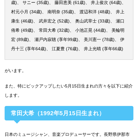
歳)、 サニー (35歳)、 藤田恵美 (61歳)、 井上俊次 (64歳)、
村元小月 (34歳)、 南明奈 (35歳)、 渡辺和洋 (48歳)、 井上
康生 (46歳)、 武井宏之 (52歳)、 奥山武宰士 (33歳)、 瀬口
侑希 (49歳)、 常田大希 (32歳)、 小池正晃 (44歳)、 美輪明
宏 (89歳)、 瀬戸内寂聴 (享年99歳)、 美川憲一 (78歳)、 伊
丹十三 (享年64歳)、 江夏豊 (76歳)、 井上光晴 (享年66歳)
がいます。
また、特にピックアップしたい5月15日生まれの方々を以下に紹介
します。
常田大希（1992年5月15日生まれ）
日本のミュージシャン、音楽プロデューサーです。長野県伊那市