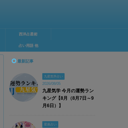
西洋占星術
占い用語 他
最新記事
九星気学占い
2026/08/05
九星気学 今月の運勢ラン
キング【8月（8月7日～9
月6日）】
星座占い