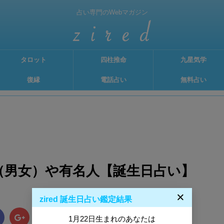
占い専門のWebマガジン
タロット
四柱推命
九星気学
復縁
電話占い
無料占い
格（男女）や有名人【誕生日占い】
×
zired 誕生日占い鑑定結果
B!
1月22日生まれのあなたは