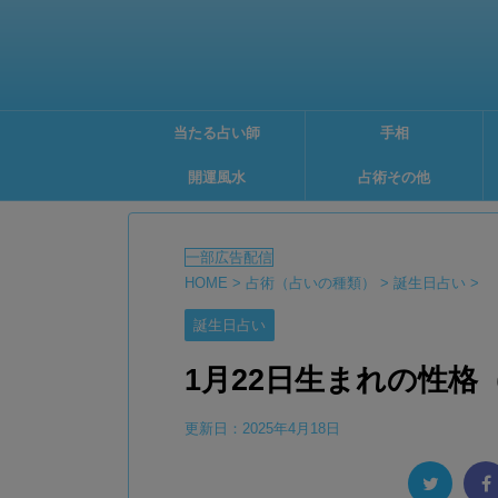
当たる占い師
手相
開運風水
占術その他
HOME
>
占術（占いの種類）
>
誕生日占い
>
誕生日占い
1月22日生まれの性
更新日：
2025年4月18日