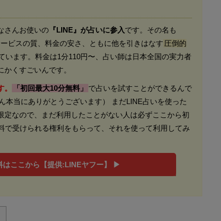
なさんお使いの
『LINE』が占いに参入
です。その名も
。 サービスの質、料金の安さ、ともに他を引きはなす
圧倒的
ています。料金は1分110円〜、占い師は日本全国の実力者
にかくすごいんです。
す。
「初回最大10分無料」
で占いを試すことができるんで
さん本当にありがとうございます） まだLINE占いを使った
限定なので、まだ利用したことがない人は必ずここから初
無料で受けられる権利をもらって、それを使って利用してみ
はここから【提供:LINEヤフー】 ▶︎