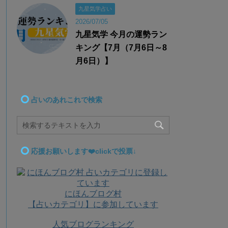
九星気学占い
2026/07/05
九星気学 今月の運勢ラン
キング【7月（7月6日～8
月6日）】
占いのあれこれで検索
応援お願いします❤️clickで投票↓
にほんブログ村
【占いカテゴリ】に参加しています
人気ブログランキング