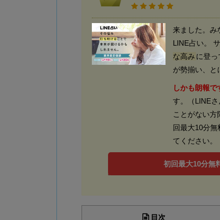
来ました。み
LINE占い
な高み
に登っ
が勢揃い、と
しかも朗報で
す。（LINE
ことがない方
回最大10分
てください。
初回最大10分無料
目次