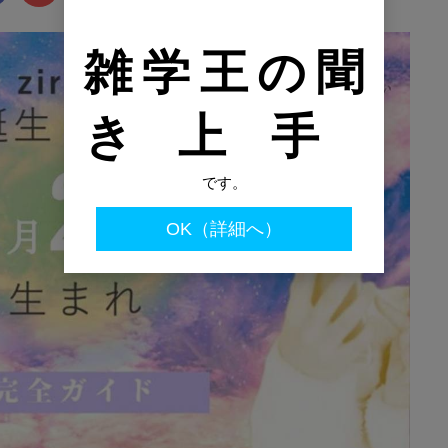
雑学王の聞
き上手
です。
OK（詳細へ）