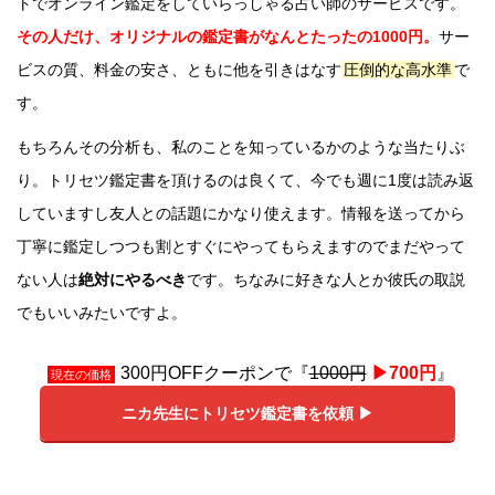
トでオンライン鑑定をしていらっしゃる占い師のサービスです。
その人だけ、オリジナルの鑑定書がなんとたったの1000円。
サー
ビスの質、料金の安さ、ともに他を引きはなす
圧倒的な高水準
で
す。
もちろんその分析も、私のことを知っているかのような当たりぶ
り。トリセツ鑑定書を頂けるのは良くて、今でも週に1度は読み返
していますし友人との話題にかなり使えます。情報を送ってから
丁寧に鑑定しつつも割とすぐにやってもらえますのでまだやって
ない人は
絶対にやるべき
です。ちなみに好きな人とか彼氏の取説
でもいいみたいですよ。
300円OFFクーポンで『
1000円
▶︎700円
』
現在の価格
ニカ先生にトリセツ鑑定書を依頼 ▶︎