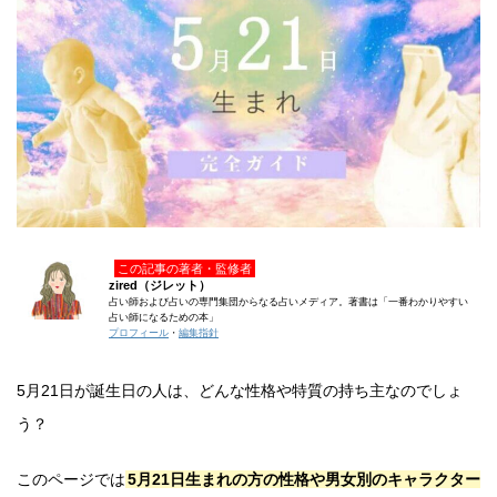
この記事の著者・監修者
zired（ジレット）
占い師および占いの専門集団からなる占いメディア。著書は「一番わかりやすい
占い師になるための本」
プロフィール
・
編集指針
5月21日が誕生日の人は、どんな性格や特質の持ち主なのでしょ
う？
このページでは
5月21日生まれの方の性格や男女別のキャラクター