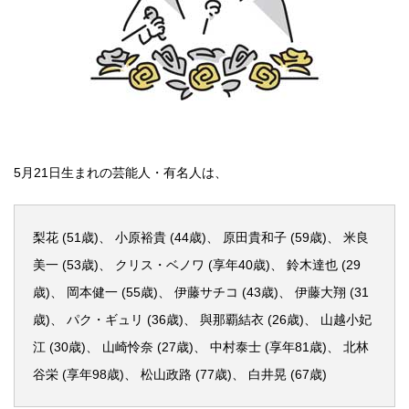
5月21日生まれの芸能人・有名人は、
梨花 (51歳)、 小原裕貴 (44歳)、 原田貴和子 (59歳)、 米良
美一 (53歳)、 クリス・ベノワ (享年40歳)、 鈴木達也 (29
歳)、 岡本健一 (55歳)、 伊藤サチコ (43歳)、 伊藤大翔 (31
歳)、 パク・ギュリ (36歳)、 與那覇結衣 (26歳)、 山越小妃
江 (30歳)、 山崎怜奈 (27歳)、 中村泰士 (享年81歳)、 北林
谷栄 (享年98歳)、 松山政路 (77歳)、 白井晃 (67歳)