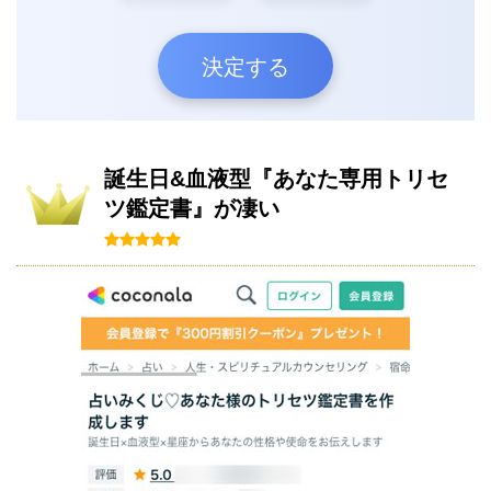
決定する
誕生日&血液型『あなた専用トリセ
ツ鑑定書』が凄い