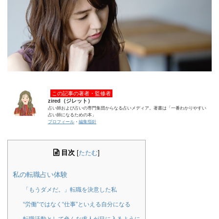
この記事の著者・監修者
zired（ジレット）
占い師および占いの専門集団からなる占いメディア。著書は「一番わかりやすい
占い師になるための本」
プロフィール
・
編集指針
目次
[
たたむ
]
私の転職占い体験
「もうダメだ。」転職を決意した私
“労働”ではなく“仕事”といえる自分になる
転職活動として色んな求人が目に入るように