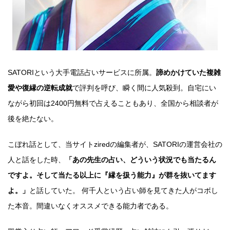
SATORIという大手電話占いサービスに所属。
諦めかけていた複雑
愛や復縁の逆転成就
で評判を呼び、瞬く間に人気殺到。自宅にい
ながら初回は2400円無料で占えることもあり、全国から相談者が
後を絶たない。
こぼれ話として、当サイトziredの編集者が、SATORIの運営会社の
人と話をした時、
「あの先生の占い、どういう状況でも当たるん
ですよ。そして当たる以上に『縁を扱う能力』が群を抜いてます
よ。」
と話していた。 何千人という占い師を見てきた人がコボし
た本音。間違いなくオススメできる能力者である。