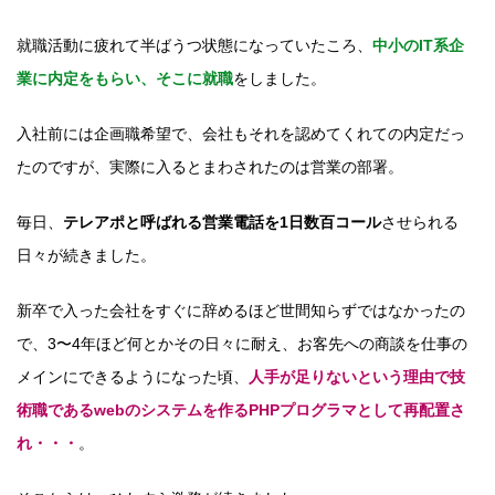
就職活動に疲れて半ばうつ状態になっていたころ、
中小のIT系企
業に内定をもらい、そこに就職
をしました。
入社前には企画職希望で、会社もそれを認めてくれての内定だっ
たのですが、実際に入るとまわされたのは営業の部署。
毎日、
テレアポと呼ばれる営業電話を1日数百コール
させられる
日々が続きました。
新卒で入った会社をすぐに辞めるほど世間知らずではなかったの
で、3〜4年ほど何とかその日々に耐え、お客先への商談を仕事の
メインにできるようになった頃、
人手が足りないという理由で技
術職であるwebのシステムを作るPHPプログラマとして再配置さ
れ・・・
。