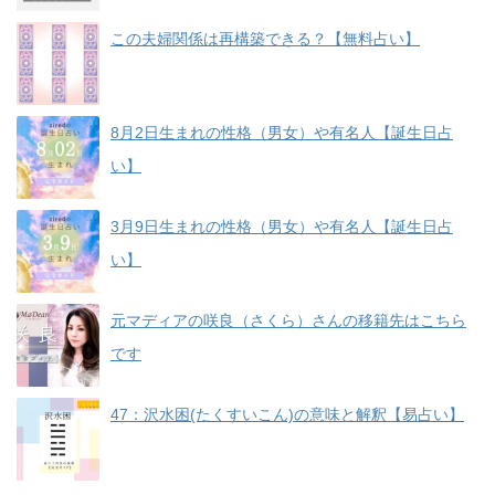
この夫婦関係は再構築できる？【無料占い】
8月2日生まれの性格（男女）や有名人【誕生日占
い】
3月9日生まれの性格（男女）や有名人【誕生日占
い】
元マディアの咲良（さくら）さんの移籍先はこちら
です
47：沢水困(たくすいこん)の意味と解釈【易占い】