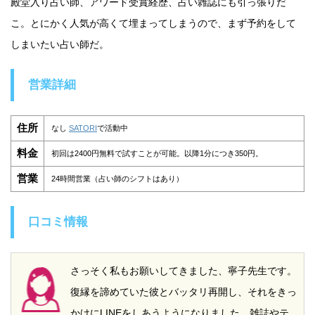
殿堂入り占い師、アワード受賞経歴、占い雑誌にも引っ張りだ
こ。とにかく人気が高くて埋まってしまうので、まず予約をして
しまいたい占い師だ。
営業詳細
住所
なし
SATORI
で活動中
料金
初回は2400円無料で試すことが可能。以降1分につき350円。
営業
24時間営業（占い師のシフトはあり）
口コミ情報
さっそく私もお願いしてきました、寧子先生です。
復縁を諦めていた彼とバッタリ再開し、それをきっ
かけにLINEをしあうようになりました。雑誌やテ