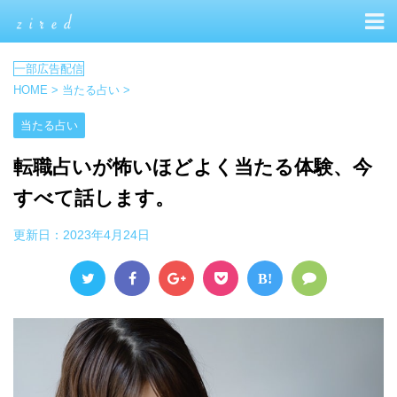
HOME
>
当たる占い
>
当たる占い
転職占いが怖いほどよく当たる体験、今
すべて話します。
更新日：
2023年4月24日
B!