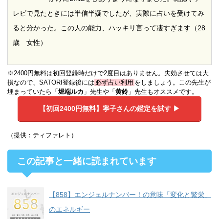
レビで見たときには半信半疑でしたが、実際に占いを受けてみ
ると分かった。この人の能力、ハッキリ言って凄すぎます（28
歳 女性）
※2400円無料は初回登録時だけで2度目はありません。失効させては大
損なので、SATORI登録後には
必ず占い利用
をしましょう。この先生が
埋まっていたら「
堀端ルカ
」先生や「
黄鈴
」先生もオススメです。
【初回2400円無料】
寧子さんの鑑定を試す ▶︎
（提供：ティファレト）
この記事と一緒に読まれています
【858】エンジェルナンバー！の意味「変化と繁栄」
のエネルギー