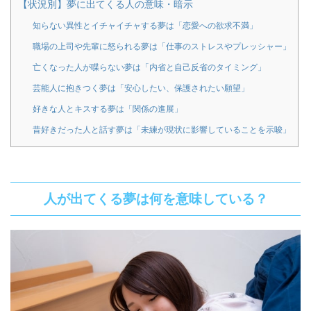
【状況別】夢に出てくる人の意味・暗示
知らない異性とイチャイチャする夢は「恋愛への欲求不満」
職場の上司や先輩に怒られる夢は「仕事のストレスやプレッシャー」
亡くなった人が喋らない夢は「内省と自己反省のタイミング」
芸能人に抱きつく夢は「安心したい、保護されたい願望」
好きな人とキスする夢は「関係の進展」
昔好きだった人と話す夢は「未練が現状に影響していることを示唆」
人が出てくる夢は何を意味している？