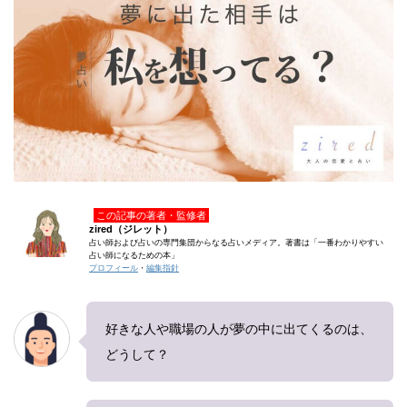
この記事の著者・監修者
zired（ジレット）
占い師および占いの専門集団からなる占いメディア。著書は「一番わかりやすい
占い師になるための本」
プロフィール
・
編集指針
好きな人や職場の人が夢の中に出てくるのは、
どうして？