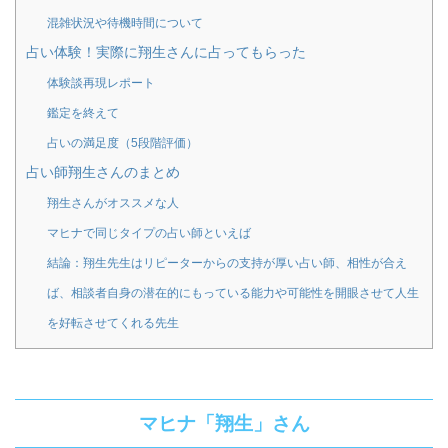
混雑状況や待機時間について
占い体験！実際に翔生さんに占ってもらった
体験談再現レポート
鑑定を終えて
占いの満足度（5段階評価）
占い師翔生さんのまとめ
翔生さんがオススメな人
マヒナで同じタイプの占い師といえば
結論：翔生先生はリピーターからの支持が厚い占い師、相性が合え
ば、相談者自身の潜在的にもっている能力や可能性を開眼させて人生
を好転させてくれる先生
マヒナ「翔生」さん