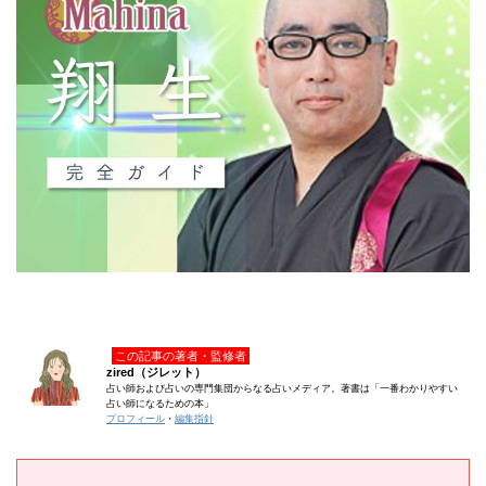
この記事の著者・監修者
zired（ジレット）
占い師および占いの専門集団からなる占いメディア。著書は「一番わかりやすい
占い師になるための本」
プロフィール
・
編集指針