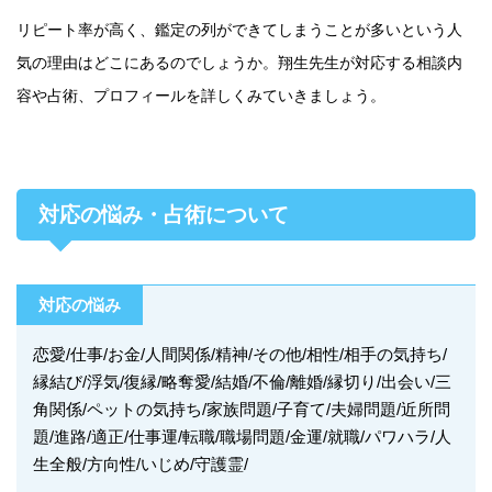
リピート率が高く、鑑定の列ができてしまうことが多いという人
気の理由はどこにあるのでしょうか。翔生先生が対応する相談内
容や占術、プロフィールを詳しくみていきましょう。
対応の悩み・占術について
対応の悩み
恋愛/仕事/お金/人間関係/精神/その他/相性/相手の気持ち/
縁結び/浮気/復縁/略奪愛/結婚/不倫/離婚/縁切り/出会い/三
角関係/ペットの気持ち/家族問題/子育て/夫婦問題/近所問
題/進路/適正/仕事運/転職/職場問題/金運/就職/パワハラ/人
生全般/方向性/いじめ/守護霊/