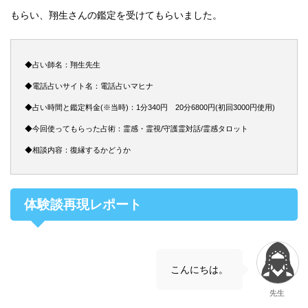
もらい、翔生さんの鑑定を受けてもらいました。
◆占い師名：翔生先生
◆電話占いサイト名：電話占いマヒナ
◆占い時間と鑑定料金(※当時)：1分340円 20分6800円(初回3000円使用)
◆今回使ってもらった占術：霊感・霊視/守護霊対話/霊感タロット
◆相談内容：復縁するかどうか
体験談再現レポート
こんにちは。
先生