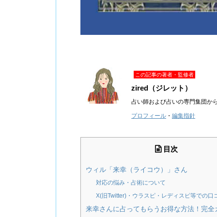
この記事の著者・監修者
zired（ジレット）
占い師および占いの専門集団か
プロフィール
・
編集指針
目次
ウィル「来幸（ライコウ）」さん
対応の悩み・占術について
X(旧Twitter)・ウラスピ・レディスピ等での口
来幸さんに占ってもらうお得な方法！完全