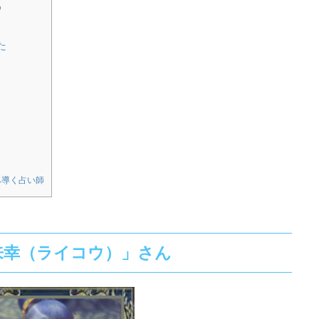
め
た
へ導く占い師
来幸（ライコウ）」さん