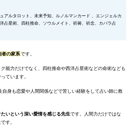
ュアルタロット、未来予知、ルノルマンカード 、エンジェルカ
洋占星術、四柱推命、ソウルメイト、祈祷、祈念、カバラ占
能者の家系
です。
ック能力だけでなく、四柱推命や西洋占星術などの命術なども
持っています。
生自身も恋愛や人間関係などで苦しい経験をして占い師に救
けたいという深い愛情を感じる先生
です。人間力だけではな
生です。