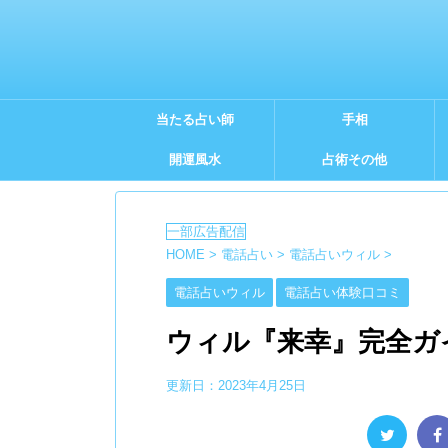
当たる占い師
手相
開運風水
占術その他
HOME
>
電話占い
>
電話占いウィル
>
電話占いウィル
電話占い体験口コミ
ウィル『来幸』完全ガ
更新日：
2023年4月25日