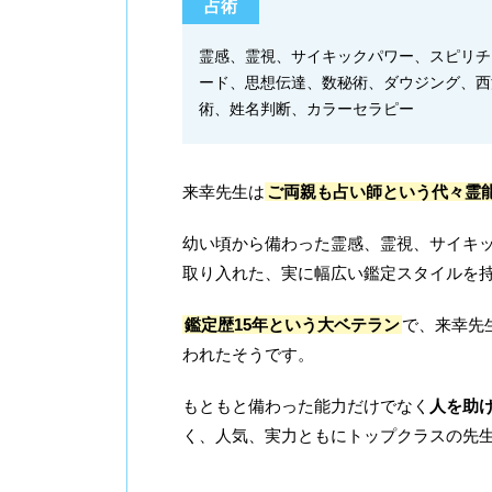
占術
霊感、霊視、サイキックパワー、スピリチ
ード、思想伝達、数秘術、ダウジング、西
術、姓名判断、カラーセラピー
来幸先生は
ご両親も占い師という代々霊
幼い頃から備わった霊感、霊視、サイキ
取り入れた、実に幅広い鑑定スタイルを
鑑定歴15年という大ベテラン
で、来幸先
われたそうです。
もともと備わった能力だけでなく
人を助
く、人気、実力ともにトップクラスの先