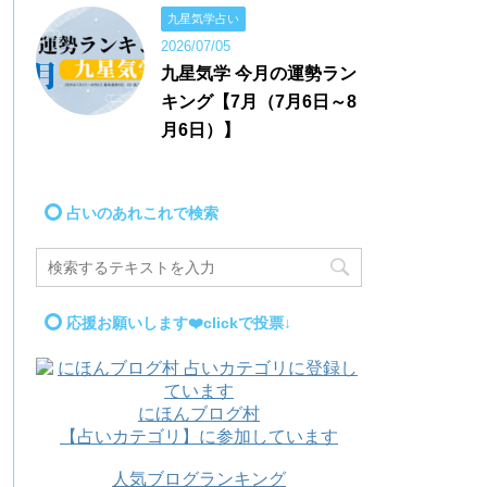
九星気学占い
2026/07/05
九星気学 今月の運勢ラン
キング【7月（7月6日～8
月6日）】
占いのあれこれで検索
応援お願いします❤️clickで投票↓
にほんブログ村
【占いカテゴリ】に参加しています
人気ブログランキング