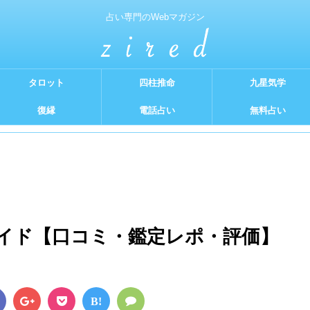
占い専門のWebマガジン
タロット
四柱推命
九星気学
復縁
電話占い
無料占い
イド【口コミ・鑑定レポ・評価】
B!