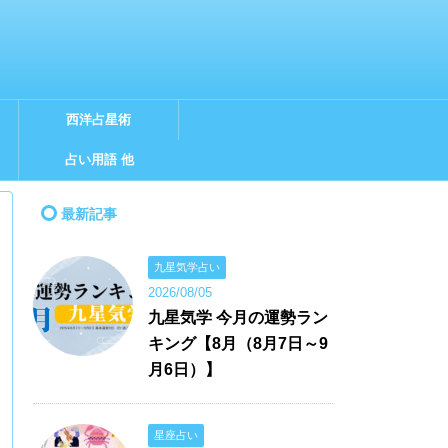
西洋占星術
占い用語 他
最新記事
九星気学占い
2026/08/05
九星気学 今月の運勢ラン
キング【8月（8月7日～9
月6日）】
星座占い