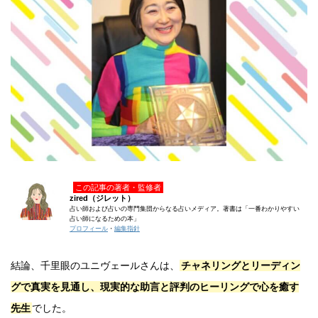
この記事の著者・監修者
zired（ジレット）
占い師および占いの専門集団からなる占いメディア。著書は「一番わかりやすい
占い師になるための本」
プロフィール
・
編集指針
結論、千里眼のユニヴェールさんは、
チャネリングとリーディン
グで真実を見通し、現実的な助言と評判のヒーリングで心を癒す
先生
でした。