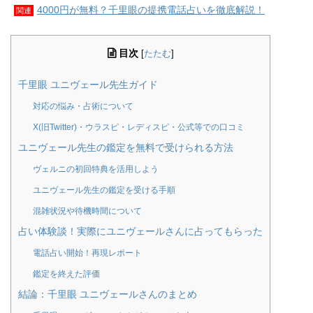
4000円が無料？千里眼の提携電話占いを徹底解説！
関連
目次
[
たたむ
]
千里眼 ユニヴェール先生ガイド
対応の悩み・占術について
X(旧Twitter)・ウラスピ・レディスピ・公式等での口コミ
ユニヴェール先生の鑑定を無料で受けられる方法
ヴェルニの初回特典を活用しよう
ユニヴェール先生の鑑定を受ける手順
混雑状況や待機時間について
占い体験談！実際にユニヴェールさんに占ってもらった
電話占い開始！再現レポート
鑑定を終えた評価
結論：千里眼 ユニヴェールさんのまとめ