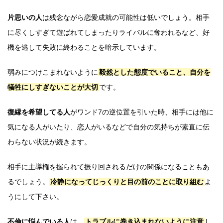
片思いの人
は残念ながら恋愛成就の可能性は低いでしょう。相手
に尽くしすぎて遊ばれてしまったりライバルに奪われるなど、好
機を逃して失敗に終わることを暗示しています。
弱みにつけこまれないように
毅然とした態度でいること、自分を
犠牲にしすぎないことが大切
です。
復縁を希望してる人
がワンド7の逆位置を引いた時、相手には他に
気になる人がいたり、恋人がいるなどで自分の気持ちが素直に伝
わらない状況が続きます。
相手に主導権を握られて振り回されるだけの関係になることもあ
るでしょう。
冷静になってじっくりと目の前のことに取り組む
よ
うにして下さい。
不倫に悩んでいる人
は、
トラブルに巻き込まれないように注意
し