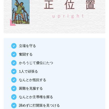
立場を守る
奮闘する
かろうじて優位にたつ
1人で頑張る
なんとか抵抗する
困難を克服する
なんとか主導権を握る
諦めずに打開策を見つける