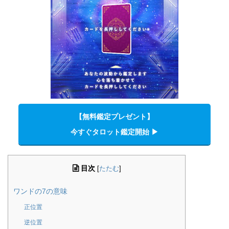
【無料鑑定プレゼント】
今すぐタロット鑑定開始 ▶︎
目次
[
たたむ
]
ワンドの7の意味
正位置
逆位置