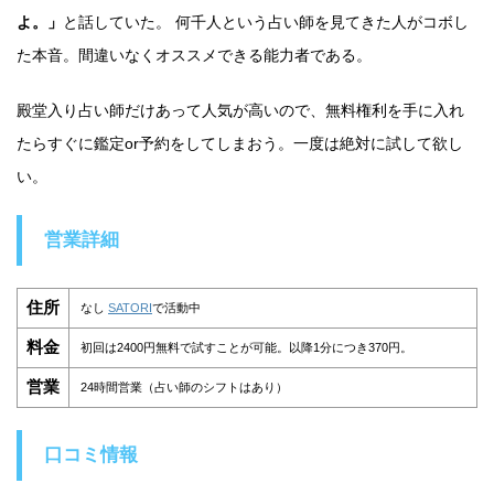
よ。」
と話していた。 何千人という占い師を見てきた人がコボし
た本音。間違いなくオススメできる能力者である。
殿堂入り占い師だけあって人気が高いので、無料権利を手に入れ
たらすぐに鑑定or予約をしてしまおう。一度は絶対に試して欲し
い。
営業詳細
住所
なし
SATORI
で活動中
料金
初回は2400円無料で試すことが可能。以降1分につき370円。
営業
24時間営業（占い師のシフトはあり）
口コミ情報