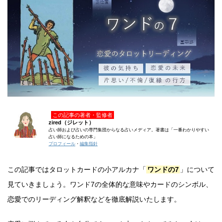
この記事の著者・監修者
zired（ジレット）
占い師および占いの専門集団からなる占いメディア。著書は「一番わかりやすい
占い師になるための本」
プロフィール
・
編集指針
この記事ではタロットカードの小アルカナ「
ワンドの7
」について
見ていきましょう。ワンド7の全体的な意味やカードのシンボル、
恋愛でのリーディング解釈などを徹底解説いたします。