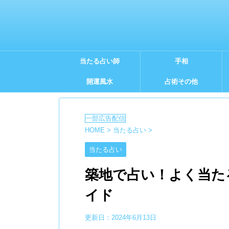
当たる占い師
手相
開運風水
占術その他
HOME
>
当たる占い
>
当たる占い
築地で占い！よく当た
イド
更新日：
2024年6月13日