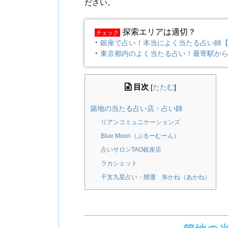
ださい。
探索エリアは適切？
チェック
・
銀座で占い！本当によく当たる占い師
・
東京都内のよく当たる占い！最寄駅か
目次
[
たたむ
]
築地の当たる占い店・占い師
リアンコミュニケーションズ
Blue Moon（ぶるーむーん）
占いサロンTAO銀座店
ラカシェット
干支九星占い・開運 朱かね（あかね）