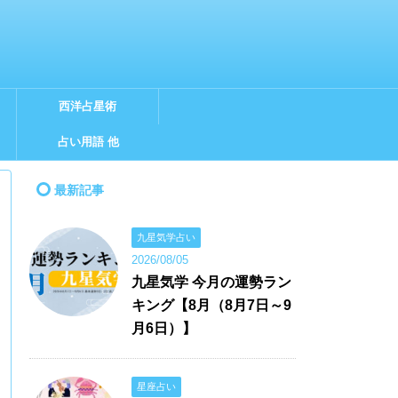
西洋占星術
占い用語 他
最新記事
九星気学占い
2026/08/05
九星気学 今月の運勢ラン
キング【8月（8月7日～9
月6日）】
星座占い