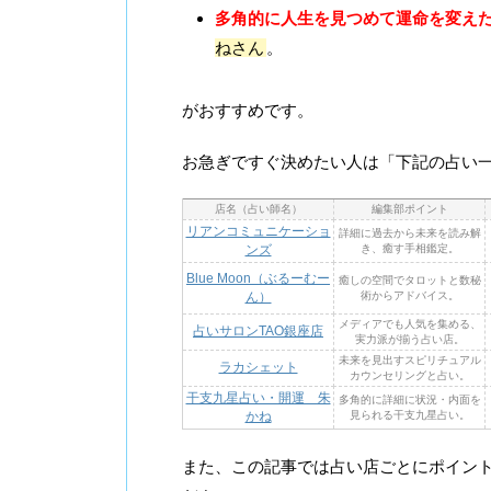
多角的に人生を見つめて運命を変え
ねさん
。
がおすすめです。
お急ぎですぐ決めたい人は「下記の占い
店名（占い師名）
編集部ポイント
リアンコミュニケーショ
詳細に過去から未来を読み解
ンズ
き、癒す手相鑑定。
Blue Moon（ぶるーむー
癒しの空間でタロットと数秘
ん）
術からアドバイス。
メディアでも人気を集める、
占いサロンTAO銀座店
実力派が揃う占い店。
未来を見出すスピリチュアル
ラカシェット
カウンセリングと占い。
干支九星占い・開運 朱
多角的に詳細に状況・内面を
かね
見られる干支九星占い。
また、この記事では占い店ごとにポイン