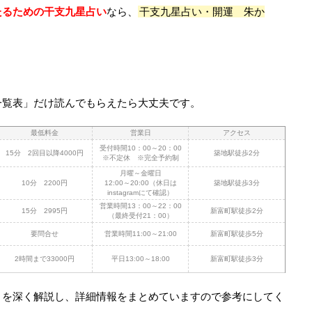
たるための干支九星占い
なら、
干支九星占い・開運 朱か
一覧表」だけ読んでもらえたら大丈夫です。
最低料金
営業日
アクセス
受付時間10：00～20：00
15分 2回目以降4000円
築地駅徒歩2分
※不定休 ※完全予約制
月曜～金曜日
10分 2200円
12:00～20:00（休日は
築地駅徒歩3分
instagramにて確認）
営業時間13：00～22：00
15分 2995円
新富町駅徒歩2分
（最終受付21：00）
要問合せ
営業時間11:00～21:00
新富町駅徒歩5分
2時間まで33000円
平日13:00～18:00
新富町駅徒歩3分
トを深く解説し、詳細情報をまとめていますので参考にしてく