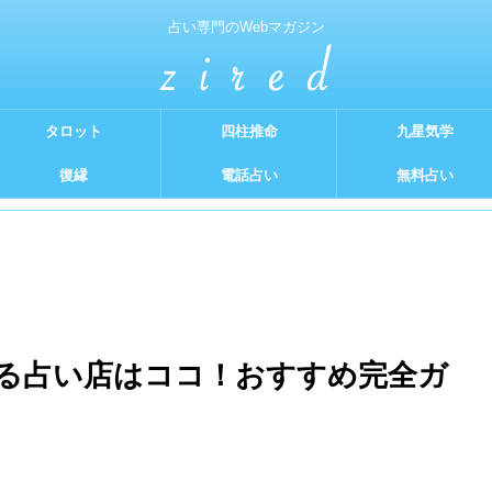
占い専門のWebマガジン
タロット
四柱推命
九星気学
復縁
電話占い
無料占い
る占い店はココ！おすすめ完全ガ