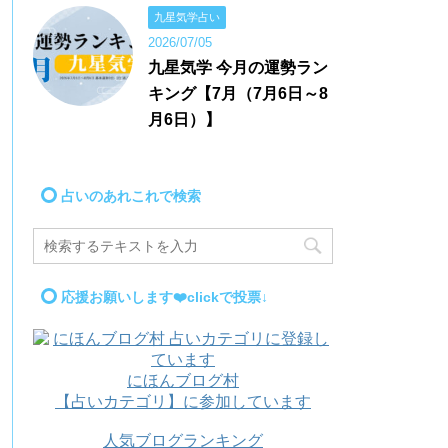
九星気学占い
2026/07/05
九星気学 今月の運勢ラン
キング【7月（7月6日～8
月6日）】
占いのあれこれで検索
応援お願いします❤️clickで投票↓
にほんブログ村
【占いカテゴリ】に参加しています
人気ブログランキング