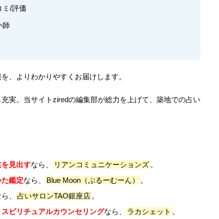
ミ/評価
い師
報を、よりわかりやすくお届けします。
充実。当サイトziredの編集部が総力を上げて、築地での占い
道を見出す
なら、
リアンコミュニケーションズ
。
いた鑑定
なら、
Blue Moon（ぶるーむーん）
。
なら、
占いサロンTAO銀座店
。
、スピリチュアルカウンセリング
なら、
ラカシェット
。