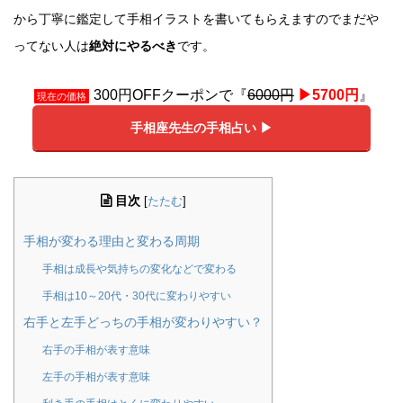
から丁寧に鑑定して手相イラストを書いてもらえますのでまだや
ってない人は
絶対にやるべき
です。
300円OFFクーポンで『
6000円
▶︎5700円
』
現在の価格
手相座先生の手相占い ▶︎
目次
[
たたむ
]
手相が変わる理由と変わる周期
手相は成長や気持ちの変化などで変わる
手相は10～20代・30代に変わりやすい
右手と左手どっちの手相が変わりやすい？
右手の手相が表す意味
左手の手相が表す意味