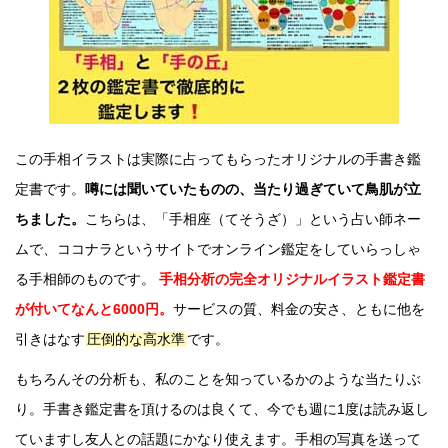
この手相イラストは実際に占ってもらったオリジナルの手書き鑑
定書です。
噂には聞いていたものの、当たり過ぎていて鳥肌が立
ちました。
こちらは、「手相座（てそうざ）」という占い師ネー
ムで、ココナラというサイトでオンライン鑑定をしていらっしゃ
る手相師のものです。
手相分析の完全オリジナルイラスト鑑定書
が付いてなんと6000円。
サービスの質、料金の安さ、ともに他を
引きはなす
圧倒的な高水準
です。
もちろんその分析も、私のことを知っているかのような当たりぶ
り。手書き鑑定書を頂けるのは良くて、今でも週に1度は読み返し
ていますし友人との話題にかなり使えます。手相の写真を送って