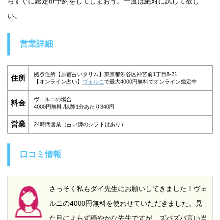
らすぐに鑑定or予約をしてしまおう。一度は絶対に試して欲し
い。
営業詳細
拠点住所【原宿占いタリム】東京都渋谷区神宮前1丁目8-21
住所
【オンライン占い】
ヴェルニ
で最大4000円無料でオンライン鑑定中
ヴェルニの場合
料金
4000円無料 /以降1分あたり340円
営業
24時間営業（占い師のシフトはあり）
口コミ情報
さっそく私もダイ先生にお願いしてきました！ヴェ
ルニの4000円無料を使わせていただきました。見
た目によらず穏やかな先生ですが、ズバズバ言い当