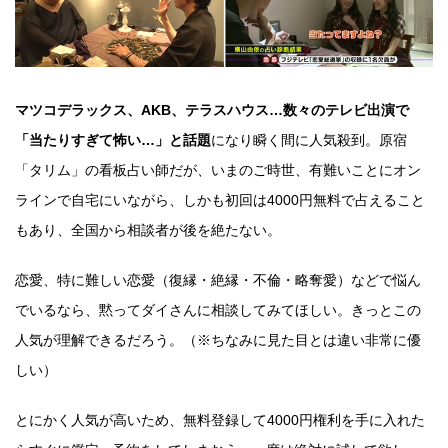
マツコデラックス、AKB、テラスハウス…数々のテレビ出演で
「当たりすぎて怖い…」と話題
になり瞬く間に人気殺到。原宿
「タリム」の看板占い師だが、いまのご時世、有難いことにオン
ラインで自宅にいながら、しかも初回は4000円無料で占えること
もあり、全国から相談者が後を絶たない。
恋愛、特に難しい恋愛（復縁・絶縁・不倫・略奪愛）などで悩ん
でいるなら、黙ってダイさんに相談してみてほしい。きっとこの
人気が理解できるだろう。（※ちなみに見た目とは違い非常に優
しい）
とにかく人気が高いため、無料登録して4000円権利を手に入れた