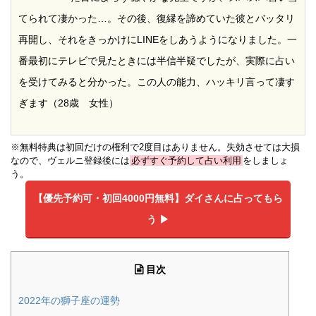
てられて凄かった…。その後、復縁を諦めていた彼とバッタリ
再開し、それをきっかけにLINEをしあうようになりました。一
番最初にテレビで見たときには半信半疑でしたが、実際に占い
を受けてみると分かった。この人の能力、ハッキリ言って凄す
ぎます（28歳 女性）
※無料特典は初回だけの権利で2度目はありません。失効させては大損
なので、ヴェルニ登録後には
必ずすぐ予約して占い利用
をしましょ
う。
【優先予約可・初回4000円無料】
ダイさんに占ってもら
う ▶︎
目次
2022年の獅子座の運勢