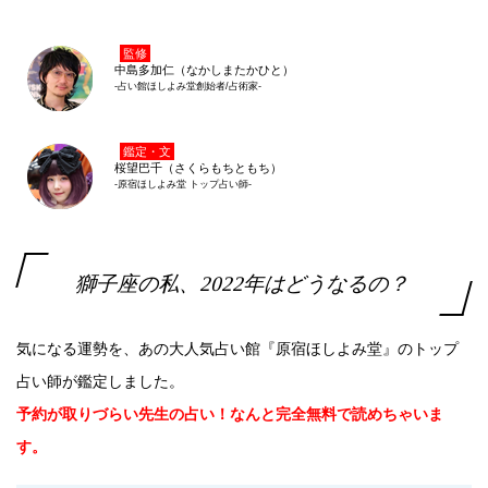
監修
中島多加仁（なかしまたかひと）
-占い館ほしよみ堂創始者/占術家-
鑑定・文
桜望巴千（さくらもちともち）
-原宿ほしよみ堂 トップ占い師-
獅子座の私、2022年はどうなるの？
気になる運勢を、あの大人気占い館『原宿ほしよみ堂』のトップ
占い師が鑑定しました。
予約が取りづらい先生の占い！なんと完全無料で読めちゃいま
す。