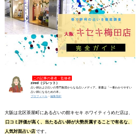
この記事の著者・監修者
zired（ジレット）
占い師および占いの専門集団からなる占いメディア。著書は「一番わかりやすい
占い師になるための本」
プロフィール
・
編集指針
大阪は北区茶屋町にある占いの館キセキ ホワイティうめだ店は、
口コミ評価が高く、当たる占い師が大勢所属することで有名な、
人気対面占い店
です。