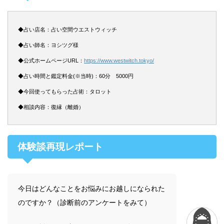
◆占い店名：占い空間ウエストウィッチ
◆占い師名：ヨシツグ様
◆公式ホームページURL：
https://www.westwitch.tokyo/
◆占い時間と鑑定料金(※当時)：60分 5000円
◆今回使ってもらった占術：タロット
◆相談内容：復縁（離婚）
体験談再現レポート
今日はどんなことをお悩みにお越しになられた
のですか？（診断前のアンケートをみて）