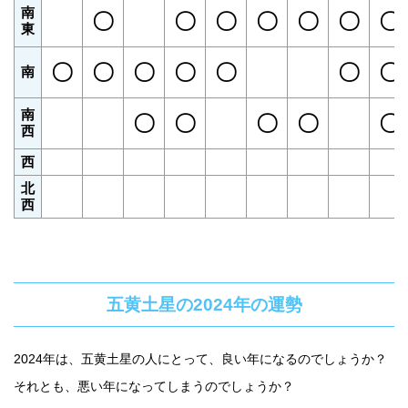
南
〇
〇
〇
〇
〇
〇
〇
東
〇
〇
〇
〇
〇
〇
〇
南
南
〇
〇
〇
〇
〇
西
西
北
西
五黄土星の2024年の運勢
2024年は、五黄土星の人にとって、良い年になるのでしょうか？
それとも、悪い年になってしまうのでしょうか？