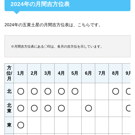
2024年の月間吉方位表
2024年の五黄土星の月間吉方位表は、こちらです。
※月間吉方位表にある〇印は、各月の吉方位を示しています。
方
位/
1月
2月
3月
4月
5月
6月
7月
8月
9月
月
〇
〇
〇
〇
〇
〇
〇
北
北
〇
〇
〇
〇
〇
〇
東
〇
東