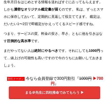
生年月日をはじめとする情報を送ればすぐに占ってもらえます。
しかも
濃密なオリジナル鑑定書が届く
のです。 私は、ずっとスマ
ホに保存しておいて、定期的に見返して役立ててます。 鑑定は、
だいたい1〜2日で即鑑定がかえってくるスピード感ですね。
つまり、サービスの質、料金の安さ、早さ、ともに他を引きはな
す
圧倒的な高水準
です。
まだやってない人は
絶対にやるべき
です。それにしても
1000円
っ
て…値上げの可能性も高いですので今のうちにお願いしておきま
しょう。
今なら会員登録で300円割引『
1000円
▶︎700
割引クーポン
円
』
まる＠先生に四柱推命でみてもらう ▶︎