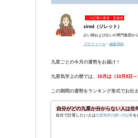
この記事の著者・監修者
zired（ジレット）
占い師および占いの専門集団か
プロフィール
・
編集指針
九星ごとの今月の運勢をお届け！
九星気学上の暦では、
10月は（10月8日
この期間の運勢をランキング形式でお伝
自分がどの九星か分からない人は生
自分で計算したい人は
を
九星気学の調べ方記事