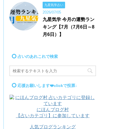
九星気学占い
2026/07/05
九星気学 今月の運勢ラン
キング【7月（7月6日～8
月6日）】
占いのあれこれで検索
応援お願いします❤️clickで投票↓
にほんブログ村
【占いカテゴリ】に参加しています
人気ブログランキング