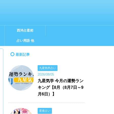
西洋占星術
占い用語 他
最新記事
九星気学占い
2026/08/05
九星気学 今月の運勢ラン
キング【8月（8月7日～9
月6日）】
星座占い