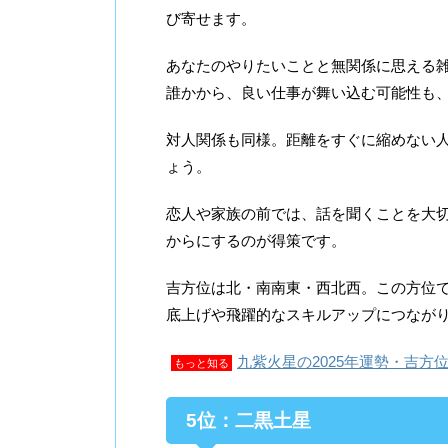
び寄せます。
あなたのやりたいことと無関係に思える
誰かから、良い仕事が舞い込む可能性も
対人関係も同様。距離をすぐに縮めない
ょう。
恋人や家族の前では、話を聞くことを大
からにするのが得策です。
吉方位は北・南南東・西北西。この方位
底上げや飛躍的なスキルアップにつなが
九紫火星の2025年運勢・吉方
もっと知る
5位：二黒土星