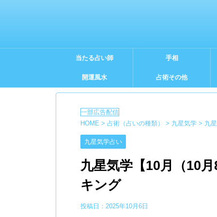
当たる占い師
手相
開運風水
占術その他
HOME
>
占術（占いの種類）
>
九星気学
>
九星
九星気学占い
九星気学【10月（10
キング
投稿日：
2025年10月6日