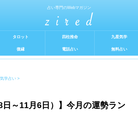
占い専門のWebマガジン
タロット
四柱推命
九星気学
復縁
電話占い
無料占い
気学占い
>
月8日～11月6日）】今月の運勢ラン