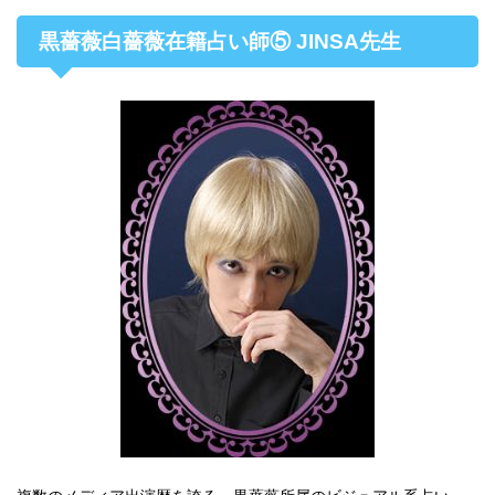
黒薔薇白薔薇在籍占い師⑤ JINSA先生