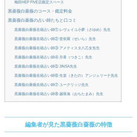
梅田HEP FIVE店鑑定スペース
黒薔薇白薔薇のコース・鑑定料金
黒薔薇白薔薇の占い師たちと口コミ
黒薔薇白薔薇在籍占い師① レヴェイユ小夢（さゆめ）先生
黒薔薇白薔薇在籍占い師② 世依羅（せいら）先生
黒薔薇白薔薇在籍占い師③ アメティスタ八乙女先生
黒薔薇白薔薇在籍占い師④ 月香（つきこ）先生
黒薔薇白薔薇在籍占い師⑤ JINSA先生
黒薔薇白薔薇在籍占い師⑥ 生楽（きたの）アンジェリーナ先生
黒薔薇白薔薇在籍占い師⑦ ユークリッジ先生
黒薔薇白薔薇在籍占い師⑧ 越珠湊（おちたまみ）先生
編集者が見た黒薔薇白薔薇の特徴