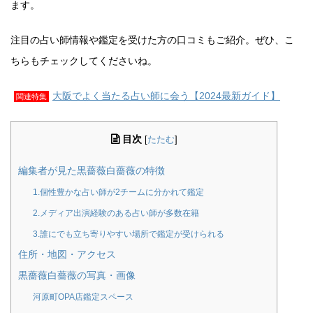
ます。
注目の占い師情報や鑑定を受けた方の口コミもご紹介。ぜひ、こ
ちらもチェックしてくださいね。
大阪でよく当たる占い師に会う【2024最新ガイド】
関連特集
目次
[
たたむ
]
編集者が見た黒薔薇白薔薇の特徴
1.個性豊かな占い師が2チームに分かれて鑑定
2.メディア出演経験のある占い師が多数在籍
3.誰にでも立ち寄りやすい場所で鑑定が受けられる
住所・地図・アクセス
黒薔薇白薔薇の写真・画像
河原町OPA店鑑定スペース