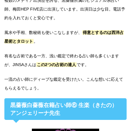
複数のメディア出演歴を誇る、黒薔薇所属のビジュアル系占い
師。梅田HEP FIVE店に出演しています。出演日は少な目。電話予
約を入れておくと安心です。
風水や手相、数秘術も使いこなしますが、
得意とするのは西洋占
星術とタロット
。
有名な占術である一方、浅い鑑定で終わる占い師も多くいます
が、JINSAさんは
この2つの占術の達人
です。
一流の占い師にディープな鑑定を受けたい。こんな想いに応えて
もらえるでしょう。
黒薔薇白薔薇在籍占い師⑥ 生楽（きたの）
アンジェリーナ先生