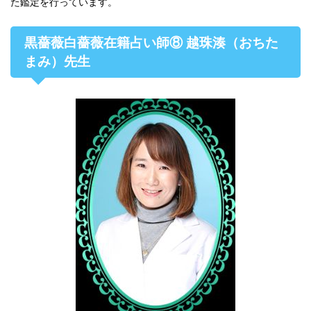
た鑑定を行っています。
黒薔薇白薔薇在籍占い師⑧ 越珠湊（おちた
まみ）先生