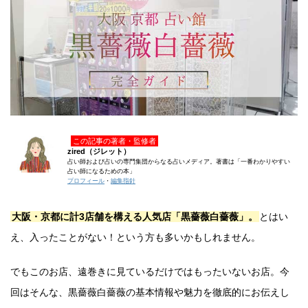
この記事の著者・監修者
zired（ジレット）
占い師および占いの専門集団からなる占いメディア。著書は「一番わかりやすい
占い師になるための本」
プロフィール
・
編集指針
大阪・京都に計3店舗を構える人気店「黒薔薇白薔薇」。
とはい
え、入ったことがない！という方も多いかもしれません。
でもこのお店、遠巻きに見ているだけではもったいないお店。今
回はそんな、黒薔薇白薔薇の基本情報や魅力を徹底的にお伝えし