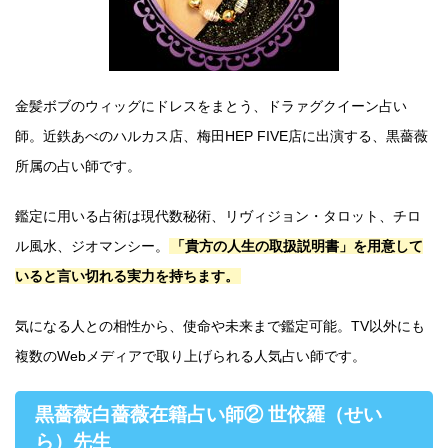
金髪ボブのウィッグにドレスをまとう、ドラァグクイーン占い
師。近鉄あべのハルカス店、梅田HEP FIVE店に出演する、黒薔薇
所属の占い師です。
鑑定に用いる占術は現代数秘術、リヴィジョン・タロット、チロ
ル風水、ジオマンシー。
「貴方の人生の取扱説明書」を用意して
いると言い切れる実力を持ちます。
気になる人との相性から、使命や未来まで鑑定可能。TV以外にも
複数のWebメディアで取り上げられる人気占い師です。
黒薔薇白薔薇在籍占い師② 世依羅（せい
ら）先生