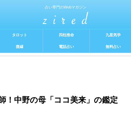
占い専門のWebマガジン
タロット
四柱推命
九星気学
復縁
電話占い
無料占い
師！中野の母「ココ美来」の鑑定