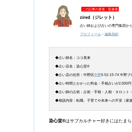
この記事の著者・監修者
zired（ジレット）
占い師および占いの専門集団か
プロフィール
・
編集指針
◆占い師名：ココ美来
◆占い店名：染心堂®
◆占い店の住所：中野区
中野
5-52-15-74 
◆占い時間とかかった料金：手相占いが2,000円
◆占い師の占術：占術・手相・人相・タロット
◆相談内容：転職、子育てや未来への不安（家
染心堂®
はサブカルチャー好きにはたまら