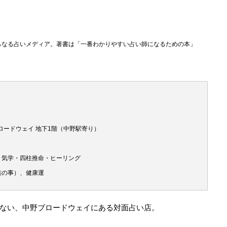
らなる占いメディア。著書は「一番わかりやすい占い師になるための本」
中野ブロードウェイ 地下1階（中野駅寄り）
・気学・四柱推命・ヒーリング
族の事）、健康運
ない、中野ブロードウェイにある対面占い店。