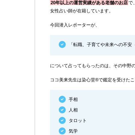
20年以上の運営実績がある老舗のお店
で
女性占い師が在籍しています。
今回潜入レポーターが、
「転職、子育てや未来への不安
について占ってもらったのは、その中野
ココ美来先生は染心堂®で鑑定を受けた
手相
人相
タロット
気学