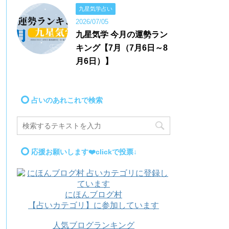
九星気学占い
2026/07/05
九星気学 今月の運勢ラン
キング【7月（7月6日～8
月6日）】
占いのあれこれで検索
応援お願いします❤️clickで投票↓
にほんブログ村
【占いカテゴリ】に参加しています
人気ブログランキング