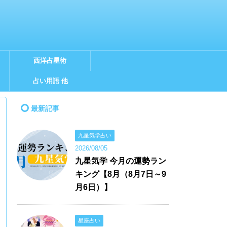
西洋占星術
占い用語 他
最新記事
九星気学占い
2026/08/05
九星気学 今月の運勢ラン
キング【8月（8月7日～9
月6日）】
星座占い