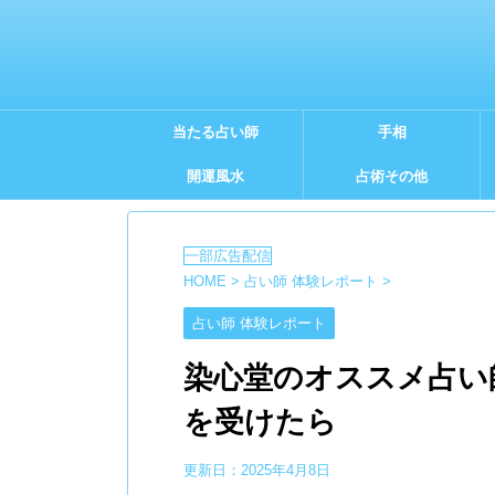
当たる占い師
手相
開運風水
占術その他
HOME
>
占い師 体験レポート
>
占い師 体験レポート
染心堂のオススメ占い
を受けたら
更新日：
2025年4月8日