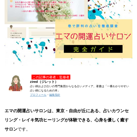
この記事の著者・監修者
zired（ジレット）
占い師および占いの専門集団からなる占いメディア。著書は「一番わかりやすい
占い師になるための本」
プロフィール
・
編集指針
エマの開運占いサロンは、東京・自由が丘にある、占いカウンセ
リング・レイキ気功ヒーリングが体験できる、心身を優しく癒す
サロン
です。