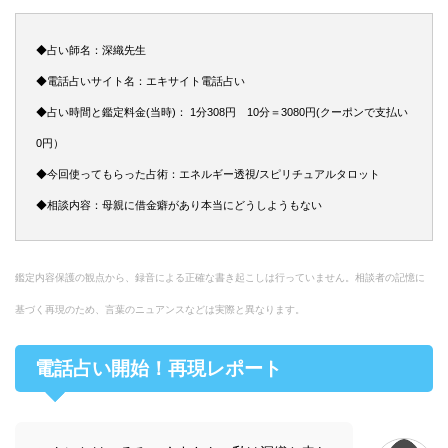
◆占い師名：深織先生
◆電話占いサイト名：エキサイト電話占い
◆占い時間と鑑定料金(当時)： 1分308円 10分＝3080円(クーポンで支払い
0円）
◆今回使ってもらった占術：エネルギー透視/スピリチュアルタロット
◆相談内容：母親に借金癖があり本当にどうしようもない
鑑定内容保護の観点から、録音による正確な書き起こしは行っていません。相談者の記憶に
基づく再現のため、言葉のニュアンスなどは実際と異なります。
電話占い開始！再現レポート