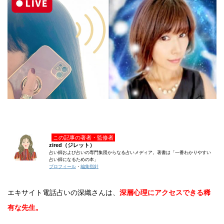
この記事の著者・監修者
zired（ジレット）
占い師および占いの専門集団からなる占いメディア。著書は「一番わかりやすい
占い師になるための本」
プロフィール
・
編集指針
エキサイト電話占いの深織さんは、
深層心理にアクセスできる稀
有な先生。