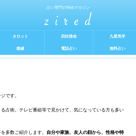
占い専門のWebマガジン
タロット
四柱推命
九星気学
復縁
電話占い
無料占い
ージです。
きる占術。テレビ番組等で見かけて、気になっている方も多い
事を多数ご紹介します。
自分や家族、友人の顔から、性格や特