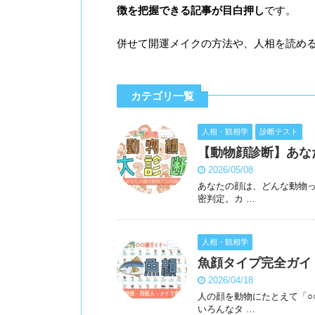
徴を把握できる記事が目白押し
です。
併せて開運メイクの方法や、人相を読め
カテゴリ一覧
人相・観相学
診断テスト
【動物顔診断】あな
2026/05/08
あなたの顔は、どんな動物っ
密判定。カ …
人相・観相学
魚顔タイプ完全ガイ
2026/04/18
人の顔を動物にたとえて「○
いろんなタ …