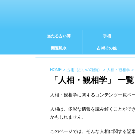
当たる占い師
手相
開運風水
占術その他
HOME
>
占術（占いの種類）
>
人相・観相学
>
「人相・観相学」 一覧
人相・観相学に関するコンテンツ一覧ペ
人相は、多彩な情報を読み解くことがで
かもしれません。
このページでは、そんな人相に関する記