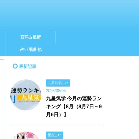
西洋占星術
占い用語 他
最新記事
九星気学占い
2026/08/05
九星気学 今月の運勢ラン
キング【8月（8月7日～9
月6日）】
星座占い