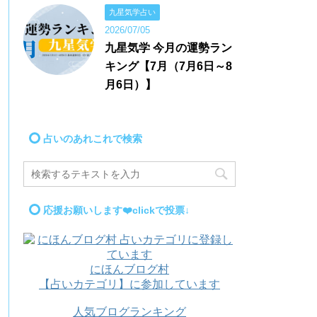
九星気学占い
2026/07/05
九星気学 今月の運勢ラン
キング【7月（7月6日～8
月6日）】
占いのあれこれで検索
応援お願いします❤️clickで投票↓
にほんブログ村
【占いカテゴリ】に参加しています
人気ブログランキング