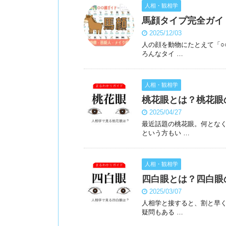
人相・観相学
馬顔タイプ完全ガイ
2025/12/03
人の顔を動物にたとえて「○
ろんなタイ …
人相・観相学
桃花眼とは？桃花眼
2025/04/27
最近話題の桃花眼。何とな
という方もい …
人相・観相学
四白眼とは？四白眼
2025/03/07
人相学と接すると、割と早く
疑問もある …