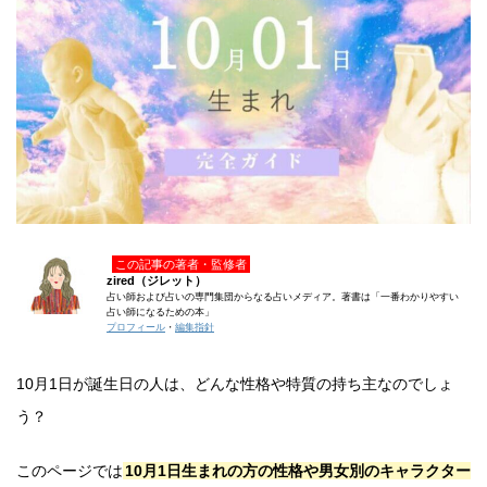
この記事の著者・監修者
zired（ジレット）
占い師および占いの専門集団からなる占いメディア。著書は「一番わかりやすい
占い師になるための本」
プロフィール
・
編集指針
10月1日が誕生日の人は、どんな性格や特質の持ち主なのでしょ
う？
このページでは
10月1日生まれの方の性格や男女別のキャラクター