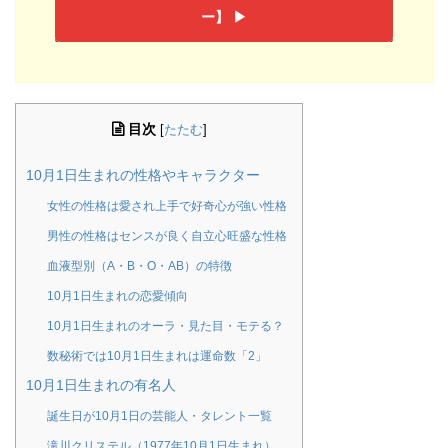
ー】 ▶︎
目次
[
たたむ
]
10月1日生まれの性格やキャラクター
女性の性格は愛され上手で好奇心が強い性格
男性の性格はセンスが良く自立心旺盛な性格
血液型別（A・B・O・AB）の特徴
10月1日生まれの恋愛傾向
10月1日生まれのオーラ・見た目・モテる？
数秘術では10月1日生まれは運命数「2」
10月1日生まれの有名人
誕生日が10月1日の芸能人・タレント一覧
滝川クリステル（1977年10月1日生まれ）