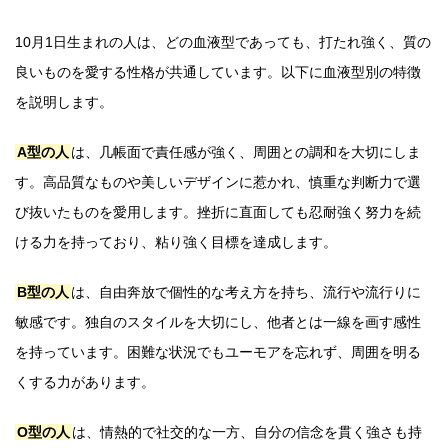
10月1日生まれの人は、どの血液型であっても、打たれ強く、質の
良いものを愛する性格が共通しています。以下に血液型別の特徴
を説明します。
A型の人
は、几帳面で責任感が強く、周囲との調和を大切にしま
す。高品質なものや美しいデザインに惹かれ、慎重な判断力で選
び抜いたものを愛用します。挫折に直面しても忍耐強く努力を続
ける力を持っており、粘り強く目標を達成します。
B型の人
は、自由奔放で個性的な考え方を持ち、流行や流行りに
敏感です。独自のスタイルを大切にし、他者とは一線を画す感性
を持っています。困難な状況でもユーモアを忘れず、周囲を明る
くする力があります。
O型の人
は、情熱的で社交的な一方、自分の信念を貫く強さも持