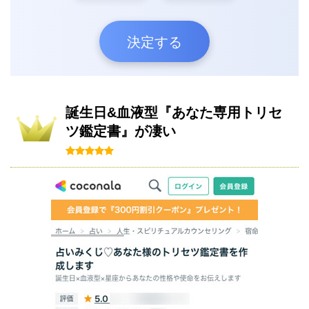
決定する
誕生日&血液型『あなた専用トリセ
ツ鑑定書』が凄い