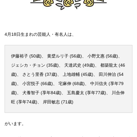
4月18日生まれの芸能人・有名人は、
伊藤裕子 (50歳)、 黄檗ルリ子 (56歳)、 小野文惠 (56歳)、
ジェシカ・チョン (35歳)、 天達武史 (49歳)、 都築龍太 (46
歳)、 さとう里香 (37歳)、 上地雄輔 (45歳)、 田川伸治 (54
歳)、 小宮悦子 (66歳)、 宅麻伸 (68歳)、 中川信夫 (享年79
歳)、 犬養智子 (享年84歳)、 五島慶太 (享年77歳)、 川合伸
旺 (享年74歳)、 岸田敏志 (71歳)
がいます。