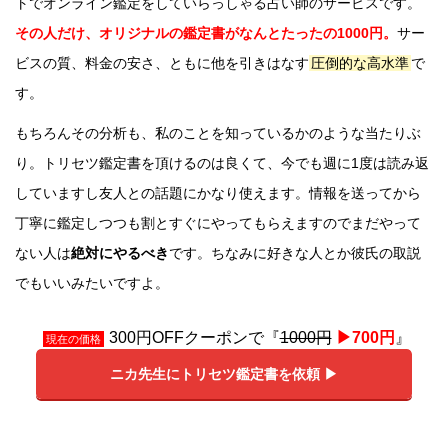
トでオンライン鑑定をしていらっしゃる占い師のサービスです。
その人だけ、オリジナルの鑑定書がなんとたったの1000円。
サー
ビスの質、料金の安さ、ともに他を引きはなす
圧倒的な高水準
で
す。
もちろんその分析も、私のことを知っているかのような当たりぶ
り。トリセツ鑑定書を頂けるのは良くて、今でも週に1度は読み返
していますし友人との話題にかなり使えます。情報を送ってから
丁寧に鑑定しつつも割とすぐにやってもらえますのでまだやって
ない人は
絶対にやるべき
です。ちなみに好きな人とか彼氏の取説
でもいいみたいですよ。
300円OFFクーポンで『
1000円
▶︎700円
』
現在の価格
ニカ先生にトリセツ鑑定書を依頼 ▶︎