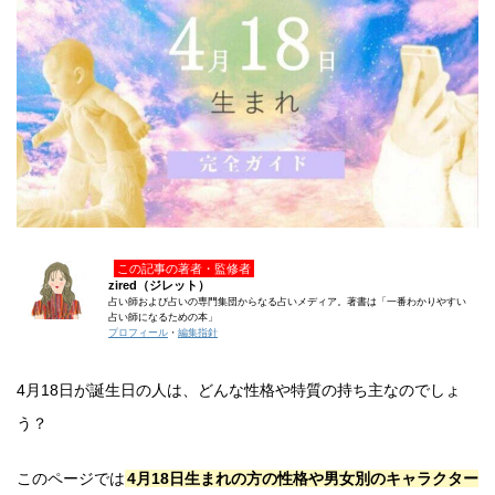
この記事の著者・監修者
zired（ジレット）
占い師および占いの専門集団からなる占いメディア。著書は「一番わかりやすい
占い師になるための本」
プロフィール
・
編集指針
4月18日が誕生日の人は、どんな性格や特質の持ち主なのでしょ
う？
このページでは
4月18日生まれの方の性格や男女別のキャラクター