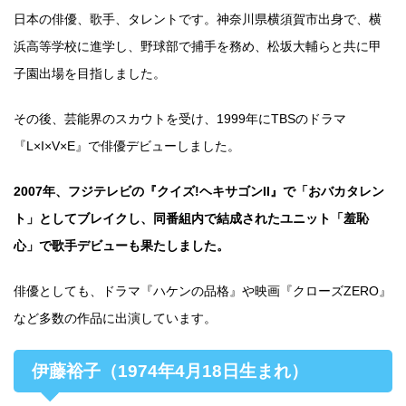
日本の俳優、歌手、タレントです。神奈川県横須賀市出身で、横
浜高等学校に進学し、野球部で捕手を務め、松坂大輔らと共に甲
子園出場を目指しました。
その後、芸能界のスカウトを受け、1999年にTBSのドラマ
『L×I×V×E』で俳優デビューしました。
2007年、フジテレビの『クイズ!ヘキサゴンII』で「おバカタレン
ト」としてブレイクし、同番組内で結成されたユニット「羞恥
心」で歌手デビューも果たしました。
俳優としても、ドラマ『ハケンの品格』や映画『クローズZERO』
など多数の作品に出演しています。
伊藤裕子（1974年4月18日生まれ）