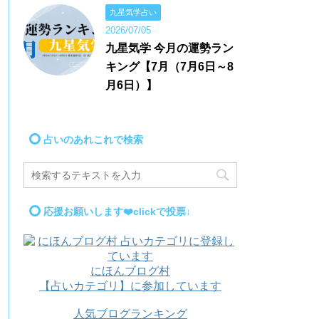
九星気学占い
2026/07/05
九星気学 今月の運勢ラン
キング【7月（7月6日～8
月6日）】
占いのあれこれで検索
応援お願いします❤️clickで投票↓
にほんブログ村
【占いカテゴリ】に参加しています
人気ブログランキング