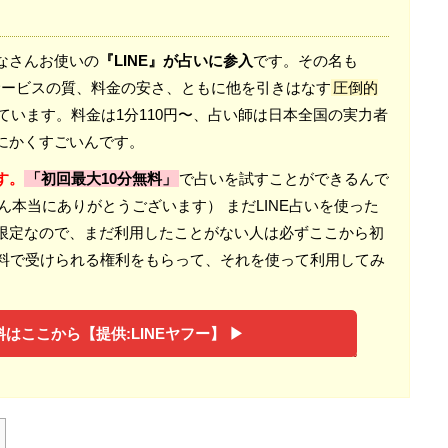
なさんお使いの
『LINE』が占いに参入
です。その名も
。 サービスの質、料金の安さ、ともに他を引きはなす
圧倒的
ています。料金は1分110円〜、占い師は日本全国の実力者
にかくすごいんです。
す。
「初回最大10分無料」
で占いを試すことができるんで
さん本当にありがとうございます） まだLINE占いを使った
限定なので、まだ利用したことがない人は必ずここから初
無料で受けられる権利をもらって、それを使って利用してみ
はここから【提供:LINEヤフー】 ▶︎