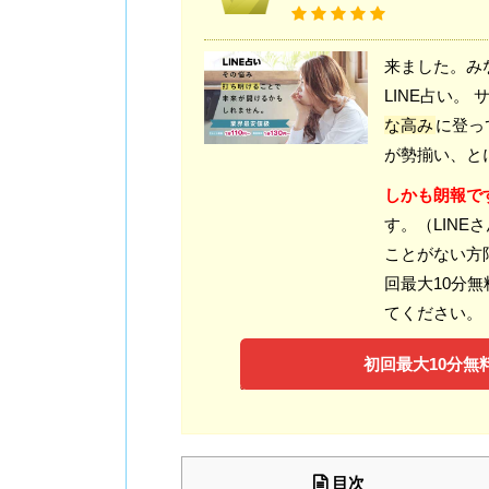
来ました。み
LINE占い
な高み
に登っ
が勢揃い、と
しかも朗報で
す。（LINE
ことがない方
回最大10分
てください。
初回最大10分無料
目次