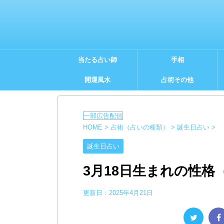
当たる占い師
手相
開運風水
占術その他
HOME
>
占術（占いの種類）
>
誕生日占い
>
誕生日占い
3月18日生まれの性
更新日：
2025年4月21日