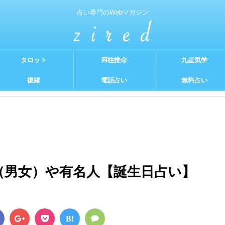
占い専門のWebマガジン
タロット
四柱推命
九星気学
復縁
電話占い
無料占い
格（男女）や有名人【誕生日占い】
B!