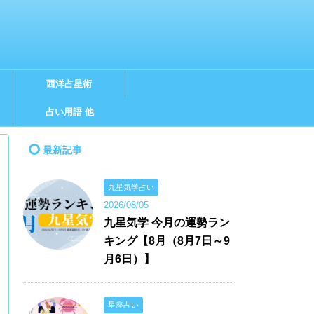
西洋占星術
占い用語 他
最新記事
九星気学占い
2026/08/05
九星気学 今月の運勢ラン
キング【8月（8月7日～9
月6日）】
星座占い