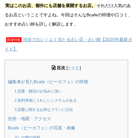
実はこのお店、都外にも店舗を展開するお店。
それだけ人気のあ
るお店ということですよね。今回はそんなBcafeの特徴や口コミ、
おすすめ占い師を詳しく解説します。
渋谷で占い！よく当たる占い店・占い師【2025年最新ガ
関連特集
イド】
目次
[
たたむ
]
編集者が見たBcafe（ビーカフェ）の特徴
1.恋愛・婚活のお悩みに強い
2.初利用者にうれしいシステムがある
3.恋愛に関するお得なプランに注目
住所・地図・アクセス
Bcafe（ビーカフェ）の写真・画像
占いの館の外観