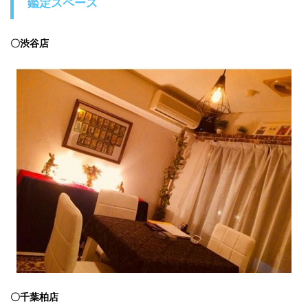
鑑定スペース
〇渋谷店
〇千葉柏店