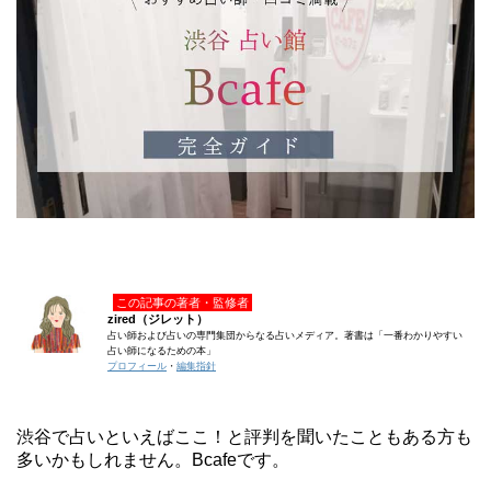
この記事の著者・監修者
zired（ジレット）
占い師および占いの専門集団からなる占いメディア。著書は「一番わかりやすい
占い師になるための本」
プロフィール
・
編集指針
渋谷で占いといえばここ！と評判を聞いたこともある方も
多いかもしれません。Bcafeです。