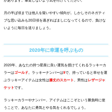
があります。暴走しないよう気を付けてください。
月の半ば頃までは他人を疑いやすい傾向が。しかしそのネガティ
ブな思い込みも20日頃を過ぎればましになってくるので、負けな
いように毎日を送りましょう。
2020年に幸運を呼ぶもの
2020年、あなたの持つ星座に良い運気を授けてくれるラッキーカ
ラーは
ゴールド
。ラッキーナンバーは
9
で、持っていると幸せを運
ぶラッキーアイテムは女性は
膝丈のスカート
、男性は
レザージャ
ケット
です。
ラッキーカラーやナンバー、アイテムはここぞという勝負時に使
うことで、あなたに勇気とやる気をくれるでしょう。