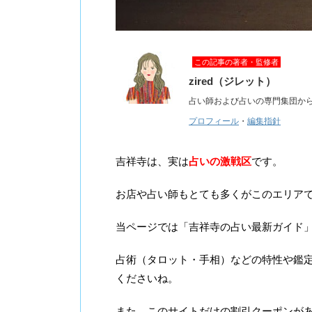
この記事の著者・監修者
zired（ジレット）
占い師および占いの専門集団か
プロフィール
・
編集指針
吉祥寺は、実は
占いの激戦区
です。
お店や占い師もとても多くがこのエリア
当ページでは「吉祥寺の占い最新ガイド
占術（タロット・手相）などの特性や鑑
くださいね。
また、このサイトだけの割引クーポンが