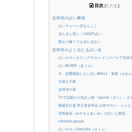
目次
[
たたむ
]
吉祥寺の占い事情
占いチェーン店ならここ
当たるし安い！1000円占い
変わり種？でも当たる占い
吉祥寺のよく当たる占い店
占いカウンセリングサロン インスパイア吉祥寺 ★
占い館 阿吽（あうん）
今、恋愛相談したい占い師No1「香桜（かお
大原三千家
吉祥寺の母
TVで話題の人気占い師「dainmt（ダイ）」さ
陰陽五行道 帝王算命学会 占術サロン・ジュピ
宮幹藍后（みやもとあいみ）の占いと教室
URANAI akizuki
占いサロンSAKURA（さくら）