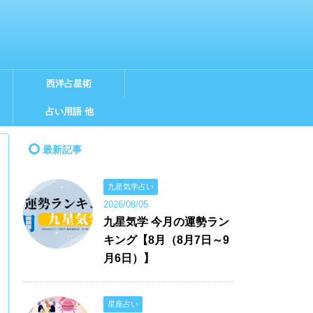
西洋占星術
占い用語 他
最新記事
九星気学占い
2026/08/05
九星気学 今月の運勢ラン
キング【8月（8月7日～9
月6日）】
星座占い