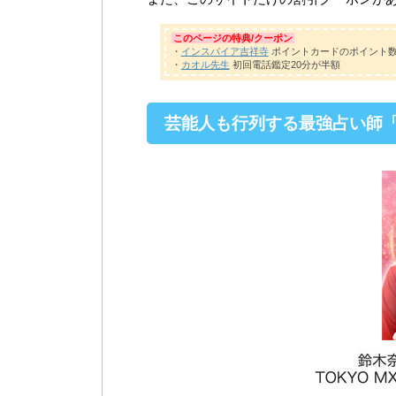
このページの特典/クーポン
・
インスパイア吉祥寺
ポイントカードのポイント
・
カオル先生
初回電話鑑定20分が半額
芸能人も行列する最強占い師「