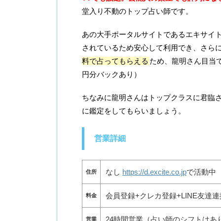
堂入り不動のトップ占い師です。
あの大手ポータルサイトであるエキサイ
されているため安心して利用でき、さら
料で占ってもらえる
ため、龍明さん目当て
円分バックあり）
ちなみに龍明さんはトップクラスに君臨
に鑑定をしてもらいましょう。
営業詳細
なし
https://d.excite.co.jp
で活動中
住所
会員登録+クレカ登録+LINE友達連
料金
24時間営業（占い師のシフトはあ
営業