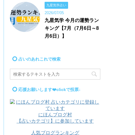
九星気学占い
2026/07/05
九星気学 今月の運勢ラン
キング【7月（7月6日～8
月6日）】
占いのあれこれで検索
応援お願いします❤️clickで投票↓
にほんブログ村
【占いカテゴリ】に参加しています
人気ブログランキング