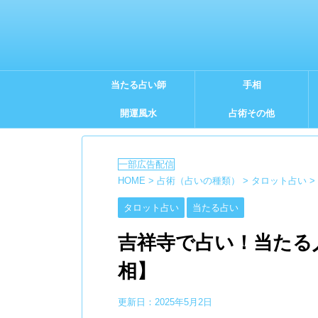
当たる占い師
手相
開運風水
占術その他
HOME
>
占術（占いの種類）
>
タロット占い
>
タロット占い
当たる占い
吉祥寺で占い！当たる
相】
更新日：
2025年5月2日