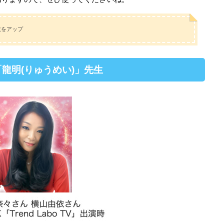
数をアップ
龍明(りゅうめい)」先生