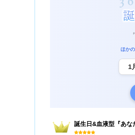
ほかの
誕生日&血液型『あな