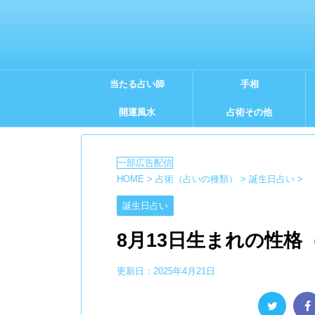
当たる占い師
手相
開運風水
占術その他
HOME
>
占術（占いの種類）
>
誕生日占い
>
誕生日占い
8月13日生まれの性
更新日：
2025年4月21日