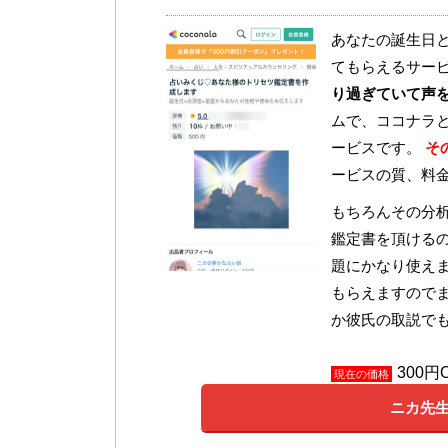
あなたの誕生日
てもらえるサー
り過ぎていて声
ムで、ココナラ
ービスです。
そ
ービスの質、料
もちろんその分
鑑定書を頂ける
題にかなり使え
もらえますので
か彼氏の取説で
300
現在の価格
ニカ先生