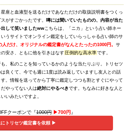
と星座と血液型を送るだけであなただけの取扱説明書をつくっ
ビスがすごかったです。
噂には聞いていたものの、内容が当た
を出して笑いましたww
こちらは、「ニカ」という占い師ネー
というサイトでオンライン鑑定をしていらっしゃる占い師のサ
の人だけ、オリジナルの鑑定書がなんとたったの1000円。
サ
金の安さ、ともに他を引きはなす
圧倒的な高水準
です。
析も、私のことを知っているかのような当たりぶり。トリセツ
のは良くて、今でも週に1度は読み返していますし友人との話
ます。情報を送ってから丁寧に鑑定しつつも割とすぐにやって
まだやってない人は
絶対にやるべき
です。ちなみに好きな人と
もいいみたいですよ。
円OFFクーポンで『
1000円
▶︎700円
』
にトリセツ鑑定書を依頼 ▶︎