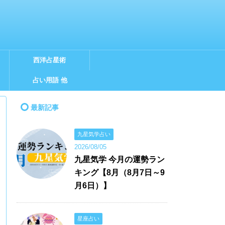
西洋占星術
占い用語 他
最新記事
九星気学占い
2026/08/05
九星気学 今月の運勢ラン
キング【8月（8月7日～9
月6日）】
星座占い