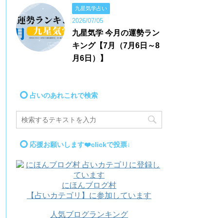
九星気学占い
2026/07/05
九星気学 今月の運勢ラン
キング【7月（7月6日～8
月6日）】
占いのあれこれで検索
応援お願いします❤️clickで投票↓
にほんブログ村
【占いカテゴリ】に参加しています
人気ブログランキング