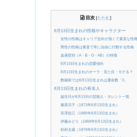
目次
[
たたむ
]
8月13日生まれの性格やキャラクター
女性の性格はキャリア志向が強くて素直な性
男性の性格は素直で常に自由に行動する性格
血液型別（A・B・O・AB）の特徴
8月13日生まれの恋愛傾向
8月13日生まれのオーラ・見た目・モテる？
数秘術では8月13日生まれは運命数「3」
8月13日生まれの有名人
誕生日が8月13日の芸能人・タレント一覧
篠原涼子（1973年8月13日生まれ）
宮澤佐江（1990年8月13日生まれ）
伊藤みどり（1969年8月13日生まれ）
杉村太蔵（1979年8月13日生まれ）