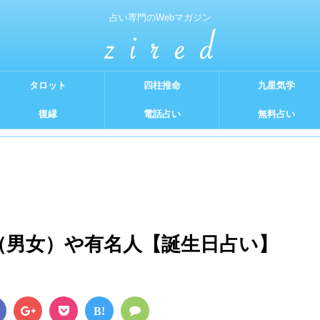
占い専門のWebマガジン
タロット
四柱推命
九星気学
復縁
電話占い
無料占い
格（男女）や有名人【誕生日占い】
B!