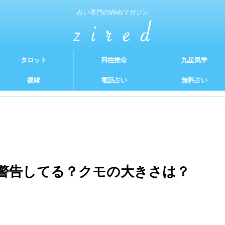
占い専門のWebマガジン
タロット
四柱推命
九星気学
復縁
電話占い
無料占い
警告してる？クモの大きさは？