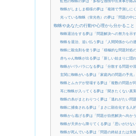
虹色の蜘蛛の夢は「多様な感情や出来事が絡
蜘蛛がしましま模様の夢は「複雑で予測しに
光っている蜘蛛（蛍光色）の夢は「問題の中
蜘蛛やあなたの行動や心理から分かること
蜘蛛退治をする夢は「問題解決への努力を示
蜘蛛を退治、追い払う夢は「人間関係からの
蜘蛛に殺虫剤を使う夢は「積極的な問題対処
赤ちゃん蜘蛛が出る夢は「新しい始まりに隠
蜘蛛がバラバラになる夢は「分散する問題や
玄関に蜘蛛がいる夢は「家庭内の問題の予兆
蜘蛛とムカデが登場する夢は「複数の問題が
耳に蜘蛛が入ってくる夢は「聞きたくない真
蜘蛛の糸がまとわりつく夢は「逃れがたい問
蜘蛛に捕食される夢は「まさに顕在化する人
蜘蛛から逃げる夢は「問題が自然解決へ向か
蜘蛛が天井から降りてくる夢は「思いがけな
蜘蛛が死んでいる夢は「問題の終結または失