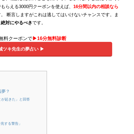
もらえる3000円クーポンを使えば、
16分間以内の相談なら
す。 断言しますがこれは逃してはいけないチャンスです。ま
は
絶対にやるべき
です。
円無料クーポンで
▶︎16分無料診断
城ツキ先生の夢占い ▶︎
凶夢？
とが起きた」と回答
予兆する警告」