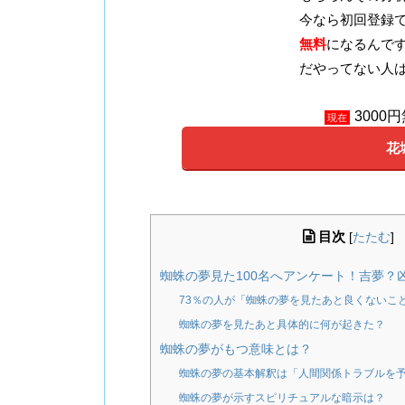
今なら初回登録で
無料
になるんで
だやってない人
3000
現在
花
目次
[
たたむ
]
蜘蛛の夢見た100名へアンケート！吉夢？
73％の人が「蜘蛛の夢を見たあと良くないこ
蜘蛛の夢を見たあと具体的に何が起きた？
蜘蛛の夢がもつ意味とは？
蜘蛛の夢の基本解釈は「人間関係トラブルを
蜘蛛の夢が示すスピリチュアルな暗示は？