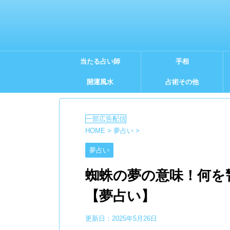
当たる占い師
手相
開運風水
占術その他
HOME
>
夢占い
>
夢占い
蜘蛛の夢の意味！何を
【夢占い】
更新日：
2025年5月26日