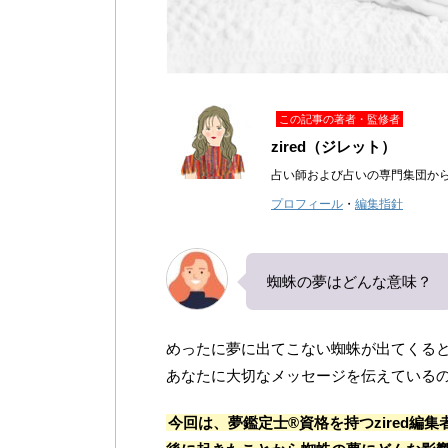
この記事の著者・監修者
zired（ジレット）
占い師および占いの専門集団か
プロフィール
・
編集指針
蜘蛛の夢はどんな意味？
めったに夢に出てこない蜘蛛が出てくる
あなたに大切なメッセージを伝えている
今回は、夢鑑定士®資格を持つzired編