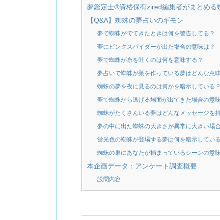
夢鑑定士®資格保有zired編集者がまとめ
【Q&A】蜘蛛の夢占いのギモン
夢で蜘蛛がでてきたときは何を警告してる？
夢にピンクスパイダーが出た場合の意味は？
夢で蜘蛛が糸を吐くのは何を意味する？
夢占いで蜘蛛が巣を作っている夢はどんな意
蜘蛛の夢を夜に見るのは何かを暗示している
夢で蜘蛛から逃げる場面が出てきた場合の意
蜘蛛がたくさんいる夢はどんなメッセージを
夢の中に出た蜘蛛の大きさが異常に大きい場
蛍光色の蜘蛛が登場する夢は何を暗示してい
蜘蛛の巣にあなたが捕まっているシーンの意
本企画データ：アンケート調査概要
設問内容