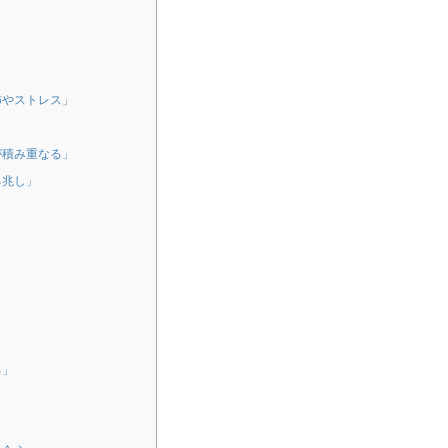
怖やストレス」
が積み重なる」
る兆し」
」
る」
」