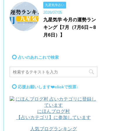
九星気学占い
2026/07/05
九星気学 今月の運勢ラン
キング【7月（7月6日～8
月6日）】
占いのあれこれで検索
応援お願いします❤️clickで投票↓
にほんブログ村
【占いカテゴリ】に参加しています
人気ブログランキング