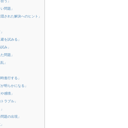
み合う」
くい問題」
に隠された解決へのヒント」
す」
逃避を試みる」
の試み」
れた問題」
混乱」
」
同時進行する」
実が明らかになる」
題や感情」
的トラブル」
う」
い問題の出現」
敗」