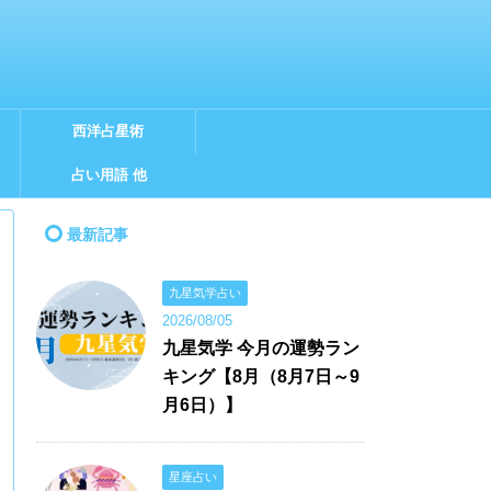
西洋占星術
占い用語 他
最新記事
九星気学占い
2026/08/05
九星気学 今月の運勢ラン
キング【8月（8月7日～9
月6日）】
星座占い