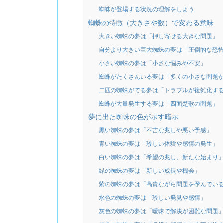
蜘蛛が登場する状況の理解をしよう
蜘蛛の特徴（大きさや数）で変わる意味
大きい蜘蛛の夢は「押し寄せる大きな問題」
自分より大きい巨大蜘蛛の夢は「圧倒的な恐
小さい蜘蛛の夢は「小さな悩みや不安」
蜘蛛がたくさんいる夢は「多くの小さな問題
二匹の蜘蛛がでる夢は「トラブルが複雑化す
蜘蛛が大量発生する夢は「四面楚歌の問題」
夢に出た蜘蛛の色が示す暗示
黒い蜘蛛の夢は「不吉な兆しや悪い予感」
青い蜘蛛の夢は「珍しい体験や感情の発生」
白い蜘蛛の夢は「希望の兆し、新たな始まり
緑の蜘蛛の夢は「新しい成長や機会」
紫の蜘蛛の夢は「高貴ながら問題を孕んでい
水色の蜘蛛の夢は「珍しい発見や感情」
灰色の蜘蛛の夢は「曖昧で解決が困難な問題