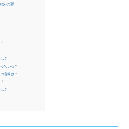
る蜘蛛の夢
味？
？
味は？
持っている？
合の意味は？
る？
味は？