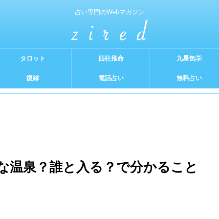
占い専門のWebマガジン
タロット
四柱推命
九星気学
復縁
電話占い
無料占い
な温泉？誰と入る？で分かること