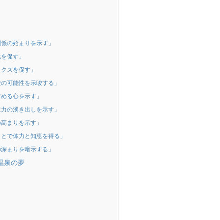
関係の始まりを示す」
化を促す」
ックスを促す」
愛の可能性を示唆する」
求める心を示す」
造力の湧き出しを示す」
の高まりを示す」
ことで体力と知恵を得る」
の深まりを暗示する」
る温泉の夢
？