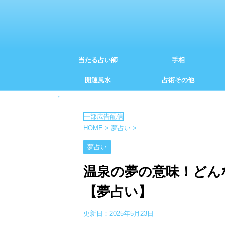
当たる占い師
手相
開運風水
占術その他
HOME
>
夢占い
>
夢占い
温泉の夢の意味！どん
【夢占い】
更新日：
2025年5月23日