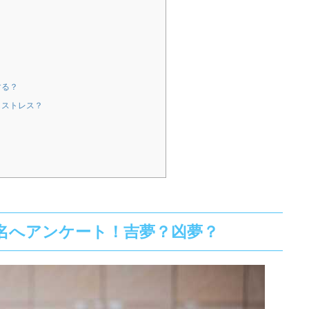
する？
もストレス？
0名へアンケート！吉夢？凶夢？