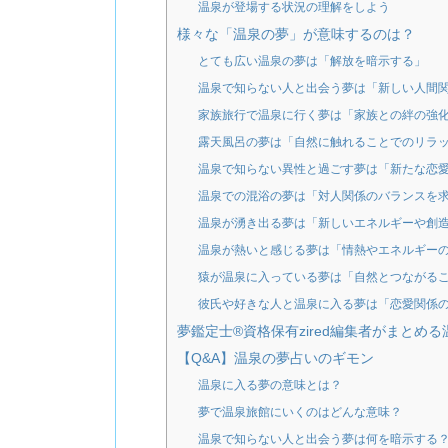
温泉が登場する状況の理解をしよう
様々な「温泉の夢」が意味するのは？
とても広い温泉の夢は「解放を暗示する」
温泉で知らない人と出会う夢は「新しい人間
家族旅行で温泉に行く夢は「家族との絆の強
露天風呂の夢は「自然に触れることでのリラ
温泉で知らない異性と過ごす夢は「新たな恋
温泉での混浴の夢は「対人関係のバランスを
温泉が湧き出る夢は「新しいエネルギーや創
温泉が熱いと感じる夢は「情熱やエネルギー
猿が温泉に入っている夢は「自然とつながる
彼氏や好きな人と温泉に入る夢は「恋愛関係
夢鑑定士®資格保有zired編集者がまとめ
【Q&A】温泉の夢占いのギモン
温泉に入る夢の意味とは？
夢で温泉旅館にいくのはどんな意味？
温泉で知らない人と出会う夢は何を暗示する