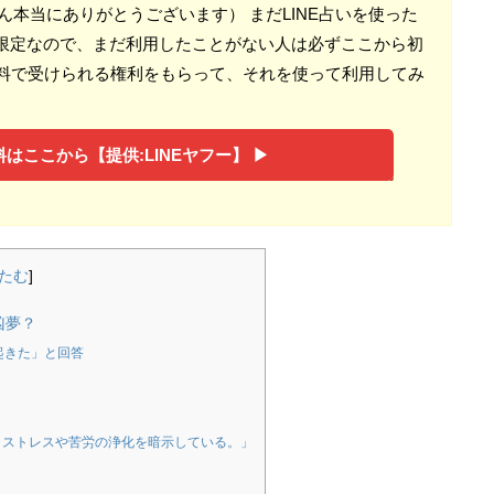
さん本当にありがとうございます） まだLINE占いを使った
限定なので、まだ利用したことがない人は必ずここから初
無料で受けられる権利をもらって、それを使って利用してみ
はここから【提供:LINEヤフー】 ▶︎
たむ
]
凶夢？
起きた」と回答
。ストレスや苦労の浄化を暗示している。」