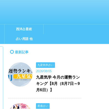
西洋占星術
占い用語 他
最新記事
九星気学占い
2026/08/05
九星気学 今月の運勢ラン
キング【8月（8月7日～9
月6日）】
星座占い