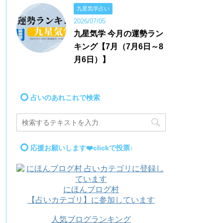
九星気学占い
2026/07/05
九星気学 今月の運勢ラン
キング【7月（7月6日～8
月6日）】
占いのあれこれで検索
応援お願いします❤️clickで投票↓
にほんブログ村
【占いカテゴリ】に参加しています
人気ブログランキング