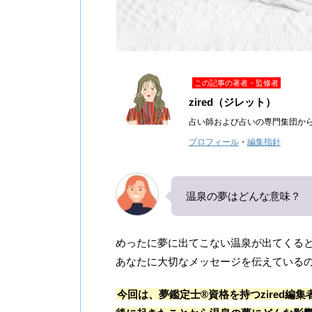
この記事の著者・監修者
zired（ジレット）
占い師および占いの専門集団か
プロフィール
・
編集指針
温泉の夢はどんな意味？
めったに夢に出てこない温泉が出てくる
あなたに大切なメッセージを伝えている
今回は、夢鑑定士®資格を持つzired編