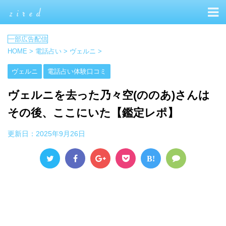
HOME
>
電話占い
>
ヴェルニ
>
ヴェルニ
電話占い体験口コミ
ヴェルニを去った乃々空(ののあ)さんは
その後、ここにいた【鑑定レポ】
更新日：
2025年9月26日
B!