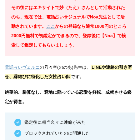
その後にはエキサイトで妙（たえ）さんとして活動された
のち、現在では、電話占いサジュナルでNoa先生として活
動されています。
ここ
からの登録なら通常1000円のところ
2000円無料で初鑑定ができるので、登録後に【Noa】で検
索して鑑定してもらいましょう。
電話占いヴェルニ
の乃々空(ののあ)先生は、
LINEや連絡の引き寄
せ、縁結びに特化した女性占い師
です。
絶望的、勝算なし、窮地に陥っている恋愛を好転、成就させる鑑
定が得意。
鑑定後に相当久々に連絡が来た
ブロックされていたのに開通した