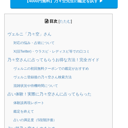
【4000円無料】乃々空先生の鑑定を試す ▶︎
目次
[
たたむ
]
ヴェルニ「乃々空」さん
対応の悩み・占術について
X(旧Twitter)・ウラスピ・レディスピ等での口コミ
乃々空さんに占ってもらうお得な方法！完全ガイド
ヴェルニの初回無料クーポンでの鑑定がおすすめ
ヴェルニ登録後の乃々空さん検索方法
混雑状況や待機時間について
占い体験！実際に乃々空さんに占ってもらった
体験談再現レポート
鑑定を終えて
占いの満足度（5段階評価）